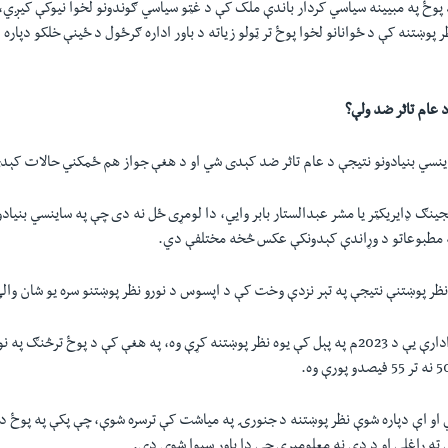
د پوځ په مبيينه سياسي کردار باندې ملک کې د غټو سياسي ګوندونو لخوا نيوکې کيږي،
 پوښتنه کې د ځوانانو لخوا پوځ تر ټولو زياته د باور اداره ګرځول د ځينې خلکو دپاره 
 عام تاثر ضد ولې؟
ساینسي بنيادونو نتيجې د عام تاثر ضد کېدی شي او د هغې جواز هم ځمکني حالات کې
نګ ډايريکټر يا مشر عبدالستار بابر وايي، دا لومړی ځل نه دی چې په ساينسي بنيادو
 په مطبوعاتو د وړاندې کېدونکې عکس څخه مختلفې دي.
نظر پوښتنې نتيجې په تېر نزدې وخت کې د اپسوس د نورو نظر پوښتنو سره يو شان وال
عبدالستار بابر وايي، ادارې یې د 2023م په پېل کې يوه نظر پوښتنه کړې وه، په هغې کې د پوځ ترڅن
 او اې دپاره شوې نظر پوښتنه د جنورۍ په میاشت کې ترسره شوې، چې پکې په پوځ د با