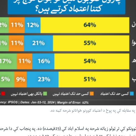
ه مقابله کې په پوځ د اعتماد کوونو ځوانانو شرحه کمه ده.