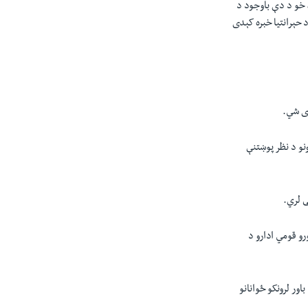
 خو د دې باوجود د
د حېرانتیا خبره کېدی
دی شي.
نو د نظر پوښتنې
ی لري.
ګ په نورو قومي ادارو د
ور لرونکو ځوانانو