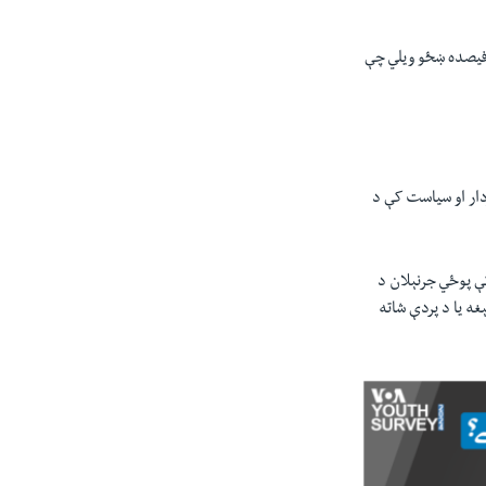
پوښتنې ترمخه 59 فيصده نارينه او 46 فيصده ښځې په پوځ پوره باور لري. نزدې 13 فيصده سړو او 16 فيصده ښځو ویلي چې
ردار او سياست کې د
کې پوځي جرنېلان د
ه يا د پردې شاته