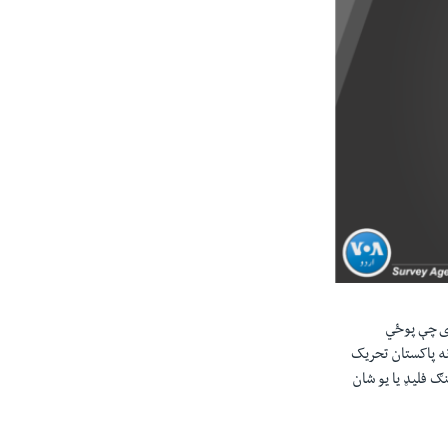
دی چې پوځي
ورونه پاکستان تحریک
ګ فليډ يا يو شان