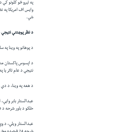
په تېرو څو کلونو کې 
وايس اف امريکا په نظر
شي.
د نظر پوښتنې نتيجې د
د پوهانو په وينا په 
د اپسوس پاکستان منجي
نتيجې د عام تاثر يا
د هغه په وينا، د دې 
خلکو د باور شرحه د 50 نه تر 55 فيصدو پورې وه.
عبدالستار ويلي، د وي
شرحه 74 فيصده مخې ته راغلې او د دې نه معلوميږي چې دا باور سېوا شوی دی.