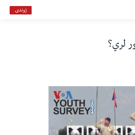
ژوندۍ
هېلو وي او اې ډیوه ریډیو
Deewa
ور لري؟
هېلو وي او اې په ټي وي
VOA Deewa TV