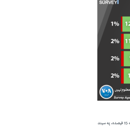
په پوځ بيخي باور نه کوونکو کې تر ټولو زياته شرحه په اسلام اباد کې (23فيصده) ده. په پنجاب کې دا شرحه 15 فيصده، په سيند