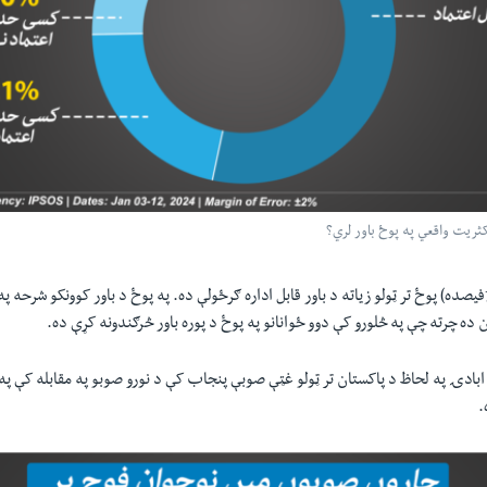
اکثريت واقعي په پوځ باور لري؟
د ځوانانو اکثريت (74فيصده) پوځ تر ټولو زياته د باور قابل اداره ګرځولې ده. په پوځ د باور کوونکو شرحه
 ده چرته چې په څلورو کې دوو ځوانانو په پوځ د پوره باور څرګندونه کړې ده.
 ابادۍ په لحاظ د پاکستان تر ټولو غټې صوبې پنجاب کې د نورو صوبو په مقابله کې په
.