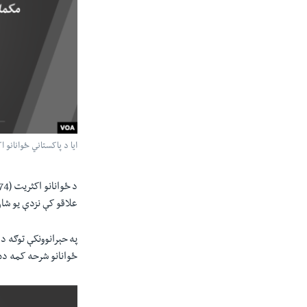
ايا د پاکستاني ځوانانو 
علاقو کې نزدې يو شان
په حېرانوونکې توګه د
ځوانانو شرحه کمه ده