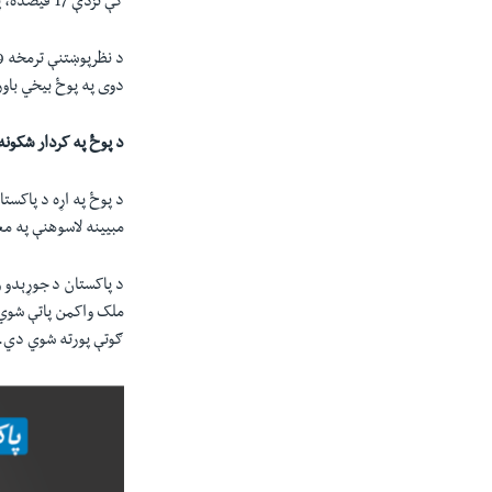
کې نزدې 17 فيصده، په خېبرپښتونخوا کې 11 فيصده او بلوچستان صوبه کې 12 فيصده ده.
دوی په پوځ بيخي باور
د پوځ په کردار شکونه 
د پوځ په اړه د پاکست
مبيینه لاسوهنې په مع
د پاکستان د جوړېدو و
ملک واکمن پاتې شوي د
ګوتې پورته شوي دي.