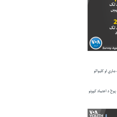
 په ښاري او کليوالو
 پوځ د اعتماد کوونو