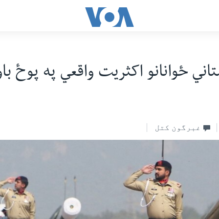
تاني ځوانانو اکثريت واقعي په پوځ با
غبرگون کتل