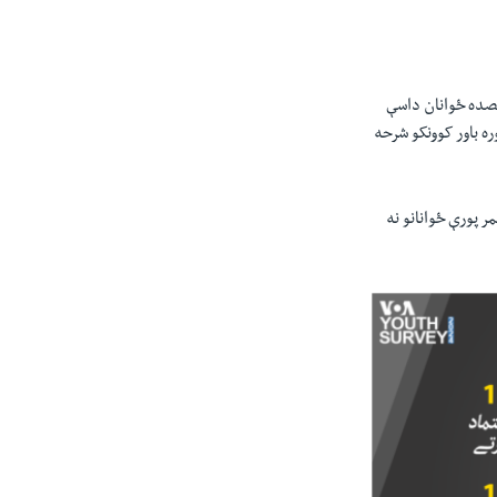
کا په سروی يا نظر پوښتنه کې د پاکستاني ځوانانو اکثريت په پوځ باور کوي خو د ملک 15 فيصده ځوانان داسې
ره باور کوونکو شرحه
يوالې ادارې [اپسوس] د لارې شوې ده، چې پکې د 18 نه تر 34 کلونو عمر پورې ځوانانو نه