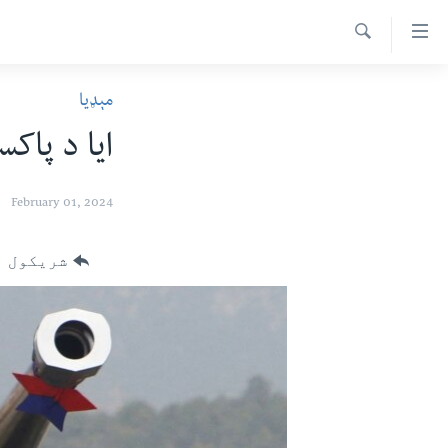
اس
سیدونکی
Search
ینک
کور پاڼه
مېډیا
لته
د سېمې خبرونه
ه
ايا د پاکس
ړاندې
پاکستان
پښتونخوا
رکزي
ټاکنې
بلوچستان
February 01, 2024
ُزیاتو
امریکا
ه
شریکول
اوړئ
نړۍ
لته
افغانستان
ه
خکې
داعش او تندروي
رکزي
ټې وي
ټون
ه
دروغ ریښتیا
اوړئ