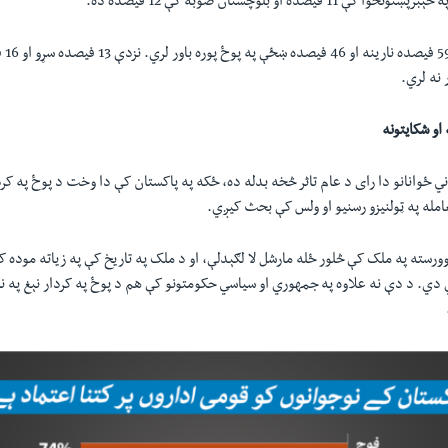
د نظر
 نه لري.
او شکايتونه
اني ځوانانو دا رای د عام تاثر څخه بدله ده، ځکه په پاکستان کې دا وخت د پوځ په ک
امله په ټولنيزو رسنيو او ولس کې بحث کيږي.
ورسته په ملک کې څلور ځله مارشل لا لګېدلې، او د ملک په تاريخ کې په زياته موده 
ي. د دې نه علاوه په جمهوري او سياسي حکومتونو کې هم د پوځ په کردار نېغ په نېغ