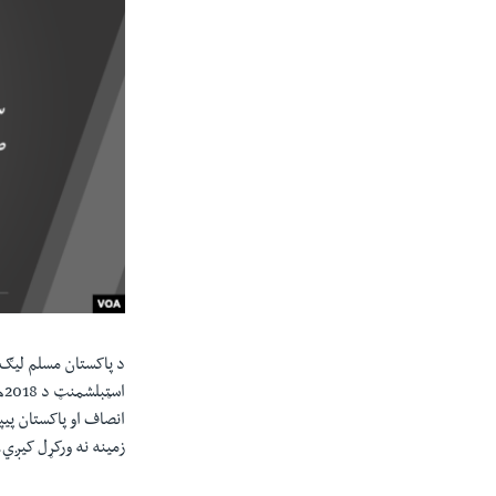
د پاکستان مسلم ليګ (
ا
انصاف او پاکستان پيپ
زمينه نه ورکړل کيږي.