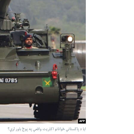
اداریه
لته
ه
خکې
رکزي
ټون
ه
اوړئ
ايا د پاکستاني ځوانانو اکثريت واقعي په پوځ باور لري؟