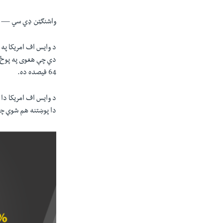
واشنګټن ډي سي —
دي چې هغوی په پوځ بي
64 فيصده ده.
دا پوښتنه هم شوې چې