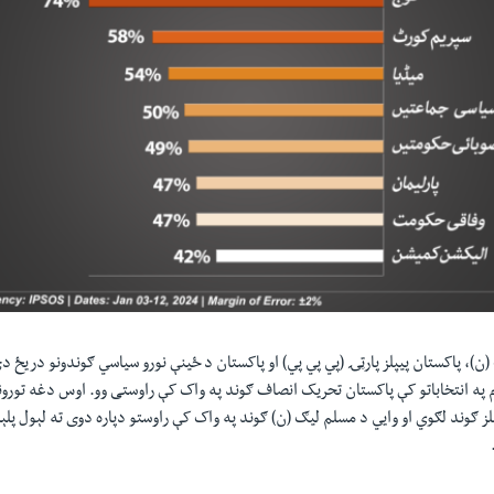
ن)، پاکستان پيپلز پارټۍ (پي پي پي) او پاکستان د ځينې نورو سياسي ګوندونو دريځ 
سټبلشمنټ د 2018م په انتخاباتو کې پاکستان تحریک انصاف ګوند په واک کې راوستی وو. اوس دغه ت
لز ګوند لګوي او وايي د مسلم ليګ (ن) ګوند په واک کې راوستو دپاره دوی ته لېول پلېن