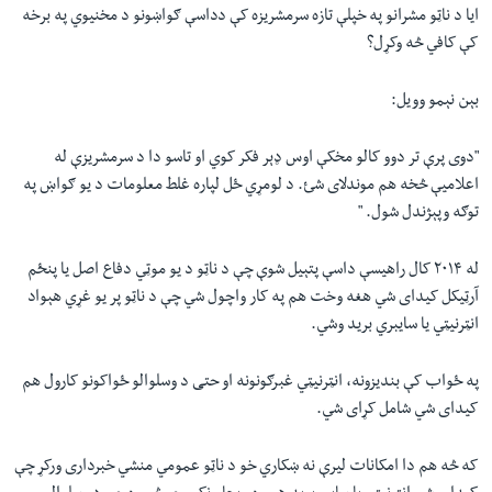
ایا د ناټو مشرانو په خپلې تازه سرمشریزه کې دداسې ګواښونو د مخنیوي په برخه
کې کافي څه وکړل؟
بېن نېمو وویل:
"
دوی پرې تر دوو کالو مخکې اوس ډېر فکر کوي او تاسو دا د سرمشریزې له
اعلامیې څخه هم موندلای شئ. د لومړي ځل لپاره غلط معلومات د یو ګواښ په
توګه وپېژندل شول.
"
له ۲۰۱۴ کال راهیسې داسې پتېیل شوې چې د ناټو د یو موټي دفاع اصل یا پنځم
آرټیکل کیدای شي هغه وخت هم په کار واچول شي چې د ناټو پر یو غړي هېواد
انټرنیټي یا سایبري برید وشي.
په ځواب کې بندیزونه، انټرنیټي غبرګونونه او حتی د وسلوالو ځواکونو کارول هم
کیدای شي شامل کړای شي.
که څه هم دا امکانات لیرې نه ښکاري خو د ناټو عمومي منشي خبرداری ورکړ چې