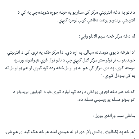
د ناټو په دغه انټرنیټي مرکز کې سناریو په خپله جوړه شوېده چې په کې د
انټرنیټي بریدونو پرضد دفاعي کړنې ترسره کیږي.
له دغه مرکز څخه سېم الاتلو وايي:
"
دا هرڅه د یوې دوستانه سیالۍ په اړه دي. دا مرکز ځکه په نړۍ کې د انټرنیټي
خوندیتوب تر ټولو ستر مرکز ګڼل کیږي چې د ناټو ټول غړي هېوادونه ورسره
مرسته کوي. په دې مرکز کې هم له یو او بل څخه زده کړه کیږي او هم یو او بل ته
په کې ښودل کیږي.
"
که څه هم دغه تجربې یواځې د زده کړو لپاره کیږي خو د انټرنیټي بریدونو د
ګواښونو مسله یو رښتینې مسله ده.
ښاغلي سېم وړاندې وویل:
"
هر څه په ټکنالوژۍ باندې ولاړ دي نو له همدې امله هر څه هک کېدای هم شي.