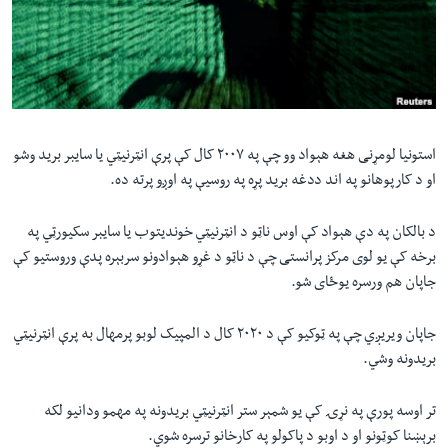
لته
اداریه
ه
خکې
Learning English
رکزي
ټون
FOLLOW US
ه
استونیا لومړنی هغه هېواد وو چې په ۲۰۰۷ کال کې پرې انټرنیټي یا سایبر برید وشو
اوړئ
او د کارپوهانو په اند ددغه برید پړه په روسیې په اوږو پرته ده.
ژبې
د بالکان په دې هېواد کې اوس ناټو د انټرنیټي خوندیتوب یا سایبر سکیورټي په
برخه کې یو لوی مرکز پرانستی چې د ناټو د غړو هېوادونو سربېره پدې وروستیو کې
جاپان هم ورسره یوځای شو.
جاپان ویریږي چې په ټوکیو کې د ۲۰۲۰ کال د المپیک لوبو پرمهال به پرې انټرنیټي
بریدونه وشي.
تر اوسه پورې په نړۍ کې یو شمېر ستر انټرنیټي بریدونه په مهمو ودانیو لکه
برېښنا کوټونو او د اوبو د پاکولو په کارخانو ترسره شوي.