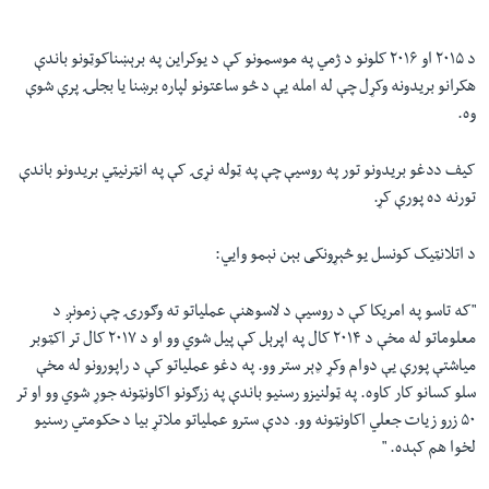
"
د ۲۰۱۵ او ۲۰۱۶ کلونو د ژمي په موسمونو کې د یوکراین په برېښناکوټونو باندې
هکرانو بریدونه وکړل چې له امله یې د څو ساعتونو لپاره برښنا یا بجلۍ پرې شوې
وه.
کیف ددغو بریدونو تور په روسیې چې په ټوله نړۍ کې په انټرنیټي بریدونو باندې
تورنه ده پورې کړ.
د اتلانټیک کونسل یو څېړونکی بېن نېمو وايي:
"
که تاسو په امریکا کې د روسیې د لاسوهنې عملیاتو ته وګورۍ چې زمونږ د
معلوماتو له مخې د ۲۰۱۴ کال په اپرېل کې پیل شوي وو او د ۲۰۱۷ کال تر اکټوبر
میاشتې پورې یې دوام وکړ ډېر ستر وو. په دغو عملیاتو کې د راپورونو له مخې
سلو کسانو کار کاوه. په ټولنیزو رسنیو باندې په زرګونو اکاونټونه جوړ شوي وو او تر
۵۰ زرو زیات جعلي اکاونټونه وو. ددې سترو عملیاتو ملاتړ بیا د حکومتي رسنیو
لخوا هم کېده.
"