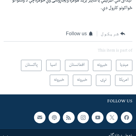
کیدای شي انټرنیټي یا سایبر برید هومره ویجاړونکی وي څومره چې د وسلوالو
ځواکونو کارول دي.
شریکول
Follow us
This item is part of
مېډیا
خبرونه
افغانستان
اسیا
پاکستان
امریکا
نړۍ
خبرونه
خبرونه
FOLLOW US