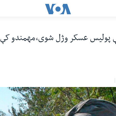
 پوليس عسکر وژل شوى،مهمندو کې