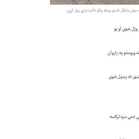
ټر سايکل ناستو وسله والو ناتاره ډزې پيل کړې.
وژل شوى او يو
 وروستو په راروان
ېښور ته رسول شوى
ې دمې سره ترلاسه