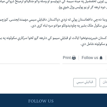
ټوپۍ تحصصيل په مينه سيمه کې دپوليسو او وسله والو جنګيالو ترمينځ دروانې مياش
وه ترهه ګر او يو پوليس وژل شوي وؤ.
وينا ده چې دافغانستان پولې ته نزدې دپاکستان دقبايلي سيمې مهمندايجنسۍ کوزچ
يمري سکول ملک بشير په چاوديدونکو موادو سره تباه کړى دى.
ستان خېبرپښتونخوا ايالت او قبايلي سيمو کې دترهه ګرو لخوا سرکاري سکولونه په ب
و سکولونه شامل دي.
Print
Follow us
تان
قبائیلې سېمې
FOLLOW US