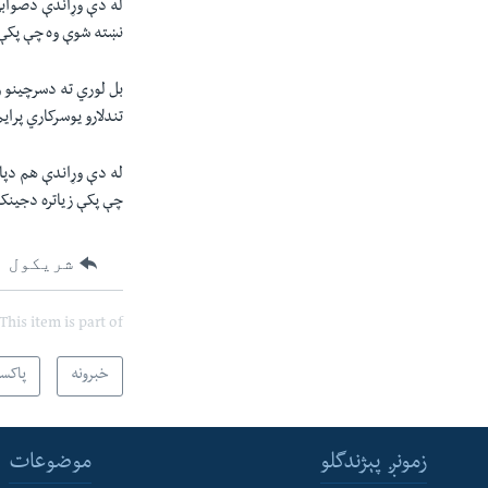
له دې وړاندې دصوابۍ 
نښته شوې وه چې پکې د
بل لوري ته دسرچينو 
تندلارو يوسرکاري پرا
له دې وړاندې هم دپاک
چې پکې زياتره دجينک
شریکول
This item is part of
خبرونه
پاکس
زمونږ پېژندگلو
موضوعات