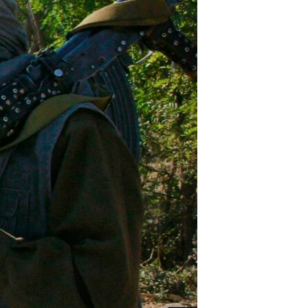
اداریه
لته
ه
خکې
رکزي
ټون
ه
اوړئ