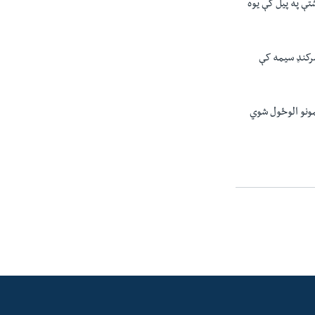
تې په پيل کې يوه
مرکنډ سيمه کې
مونو الوځول شوي