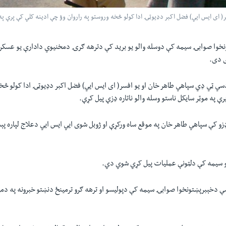
اى ايس ايي) فضل اکبر دډيوټۍ ادا کولو څخه وروستو په راروان وؤ چې ادينه کلي کې پرې په مو
خوا صوابۍ سيمه کې دوسله والو يو بريد کې دترهه ګرۍ دمخنيوي دادارې يو عسکر 
ى دى.
سي ټي ډي سپاهي طاهر خان او يو افسر( اى ايس ايي) فضل اکبر دډيوټۍ ادا کولو څخه
ې په موټر سايکل ناستو وسله والو ناتاره ډزې پيل کړې.
و کې سپاهي طاهر خان په موقع ساه ورکړې او ژوبل شوى ايي ايس ايي دعلاج لپاره پ
و سيمه کې دلټونې عمليات پيل کړي شوي دي.
ې دخېبرپښتونخوا صوابۍ سيمه کې دپوليسو او ترهه ګرو ترمينځ دنښتو خبرونه په دم