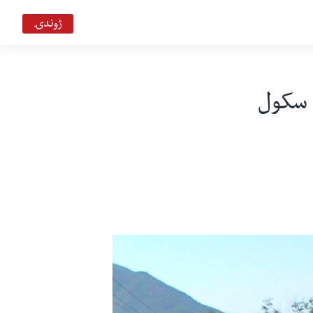
ژوندۍ
 سکول