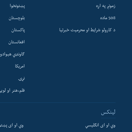
زمونږ په اړه
پښتونخوا
508 ماده
بلوچستان
د کارولو شرایط او محرمیت خبرتیا
پاکستان
افغانستان
ګاونډي هېوادون
امریکا
نړۍ
فلم،هنر او لوی
Learning English
لینکس
FOLLOW US
وي او ای انګلیسي
وي او ای پښتو