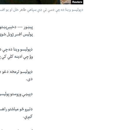
دپوليسو وينا ده چې دسي ټي ډي سپاهي طاهر خان او يو افسر( 
پېښور —
دخېبرپښتون
پوليس افسر ژوبل شو
دپوليسو وينا ده چې د
وؤ چې ادينه کلي کې پر
دپوليسو ترمخه دغو ډز
دى.
دپېښې وروستو پوليس
دتيرو څو مياشتو راهس
کيږي.