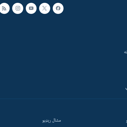
ه
ې
مشال رېډيو