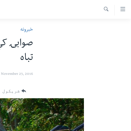
اس
سیدونکی
Search
ینک
کور پاڼه
خبرونه
لته
د سېمې خبرونه
ه
صوابۍ کې
ړاندې
پاکستان
پښتونخوا
رکزي
تباه
ټاکنې
بلوچستان
ُزیاتو
امریکا
ه
November 25, 2016
اوړئ
نړۍ
لته
افغانستان
شریکول
ه
خکې
داعش او تندروي
رکزي
ټې وي
ټون
ه
دروغ ریښتیا
اوړئ