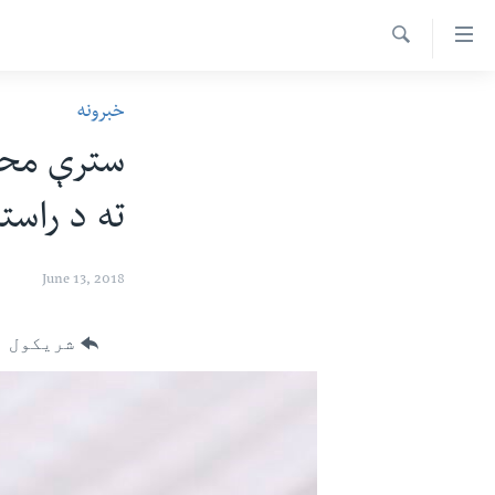
اس
سیدونکی
Search
ینک
کور پاڼه
خبرونه
لته
د سېمې خبرونه
ه
سترې محک
ړاندې
پاکستان
پښتونخوا
رکزي
ته د راست
ټاکنې
بلوچستان
ُزیاتو
امریکا
ه
June 13, 2018
اوړئ
نړۍ
لته
افغانستان
شریکول
ه
خکې
داعش او تندروي
رکزي
ټې وي
ټون
ه
دروغ ریښتیا
اوړئ