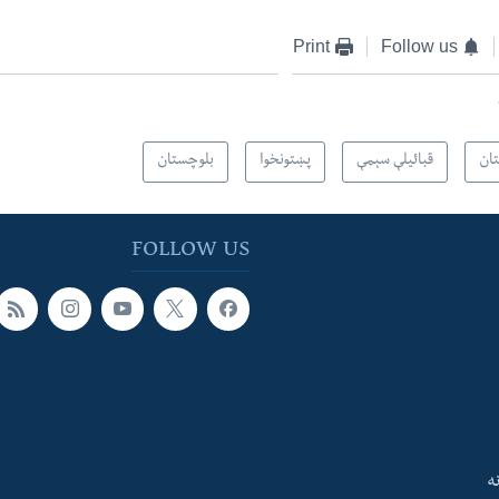
Print
Follow us
تان
قبائیلې سېمې
پښتونخوا
بلوچستان
FOLLOW US
ه