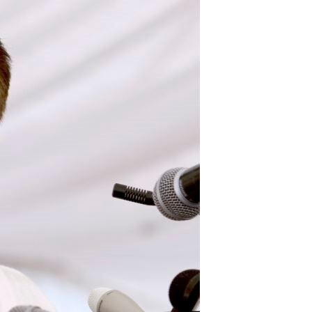
اداریه
لته
ه
خکې
رکزي
ټون
ه
اوړئ