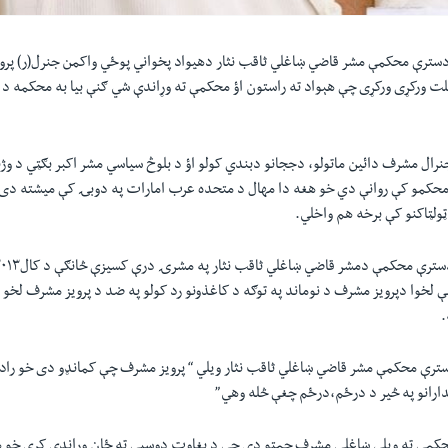
سترې محکمې مشر قاضي ښاغلي ثاقب نثار دهیواد پخواني پوځي واکمن جنرل(ر) پروی
ت ورکړی ورکړی چې هېواد ته راستون اؤ محکمې ته وړاندې شي ګنې بیا به محکمه د ق
نرال مشرف دائین ماتولو، دججانو دبندي کولو اؤ د بلوڅ سیاسي مشر اکبر بګټي د وژ
محکمو کې روانې دي خو هغه دا مهال د متحده عرب امارات په دوبۍ کې میشته دی 
ولټاکنو کې برخه هم واخلي.
ې لخوا دپرویز مشرف د نوماند په توګه د کاغذونو رد کولو په ضد د پرویز مشرف لخ
.
سترې محکمې مشر قاضي ښاغلي ثاقب نثار ویلي “ پرویز مشرف چې کمانډو دی خو رادې
ارانو په څیر د درځم،درځم چغې څله وهي”
حکمې ته ویلي ښاغلی مشرف چمتو دی چې د بغاوت دوسیې ته ځان وړاندې کړي خو هغ