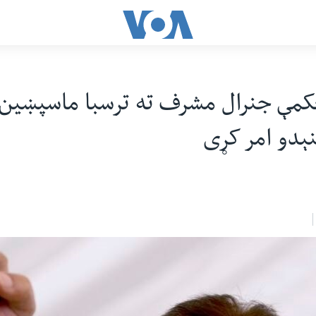
مې جنرال مشرف ته ترسبا ماسپښین 
نېدو امر کړی