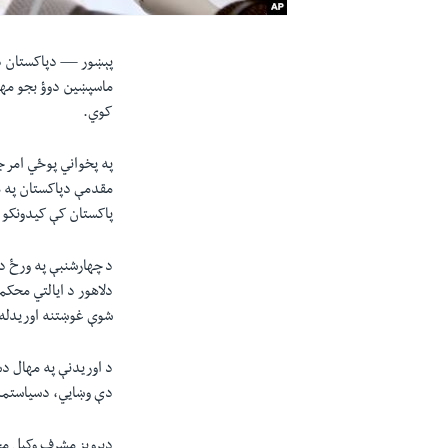
پېښور —
دپاکستان د
ماسپښین دوؤ بجو مهل
کوي.
په پخواني پوځي امر ج
مقدمې دپاکستان په 
پاکستان کې کیدونکو ټ
دلاهور د ایالتي محکم
شوې غوښتنه اوریدله
د اوریدنې په مهال د
دې وښایي‌، دسیاستمد
دپرویز مشرف وکیل م