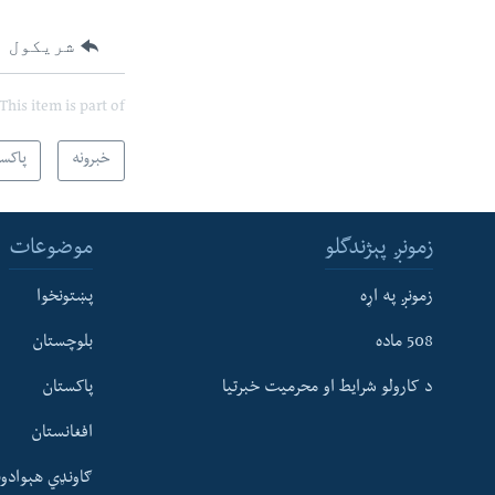
شریکول
This item is part of
خبرونه
پاکس
زمونږ پېژندگلو
موضوعات
زمونږ په اړه
پښتونخوا
508 ماده
بلوچستان
د کارولو شرایط او محرمیت خبرتیا
پاکستان
افغانستان
ګاونډي هېوادون