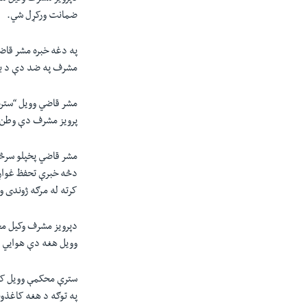
ضمانت ورکړل شي.
په دغه خبره مشر قاض
مشرف په ضد دې د بغ
مشر قاضي وویل “ستره 
پرویز مشرف دې وطن ت
مشر قاضي پخپلو سرڅر
دڅه خبرې تحفظ غواړي
کرته له مرګه ژوندی و
دپرویز مشرف وکیل مح
وویل هغه دې هوايي ا
سترې محکمې وویل که 
په توګه د هغه کاغذون