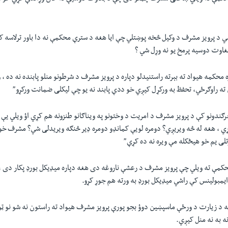
ي د پرویز مشرف د وکیل څخه پوښتلي چې ایا هغه د سترې محکمې نه دا باور ترلاسه 
اوت دوسیه پرمخ یو نه وړل شي ؟
محکمه هیواد ته بېرته راستنیدلو دپاره د پرویز مشرف د شرطونو منلو پابنده نه ده ،
ه راوګرځي، تحفظ به ورکړل کیږي خو ددې پابند نه یو چې لیکلی ضمانت ورکړو”
ګندونو کې د پرویز مشرف د امریت د وختونو په ویناګانو طنزونه هم کړي اؤ ویلي یې
 ، هغه له څه ویریږي؟ دومره لویې کمانډو دومره ډیر څنګه ویریدلی شي؟ مشرف خو 
تلی یم خو هیڅکله مې ویره نه ده کړې”
کمې ته ویلي چې پرویز مشرف د رعشې ناروغه دی هغه دپاره میډیکل بورډ پکار دی 
یمبولینس کې راشي میډیکل بورډ به ورته هم جوړ کړو.
د زیارت د ورځې ماسپښین دوؤ بجو پورې پرویز مشرف هیواد ته راستون نه شو نو ټول
ه به نه منل کیږي.