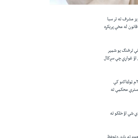
ز مشرف ته تر سبا
انون له مخې پرېکړه
نې ترڅنګ یو شمیر
اؤ غواړي چې سږکال
د چهارشنبې په ورځ دسترې محکمې دمشر قاضي ښاغلي ثاقب نثار په مشرۍ درې کسیزې څانګې د کال۲۰۱۳م ټولټاکنو کې
و سترې محکمې ته
 شي اؤ خلکو ته
ه ته باید دتحفظ