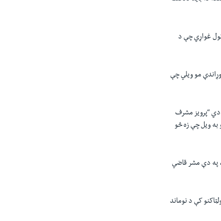
کول غواړي چې د
 وړاندې مو ویلي چې
 دي “پرویز مشرف
به ویل چې زه څو
، په دې مشر قاضي
ټاکنو کې د نوماند