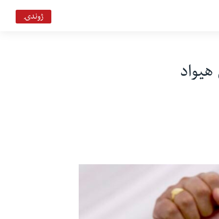
ژوندۍ
هیواد