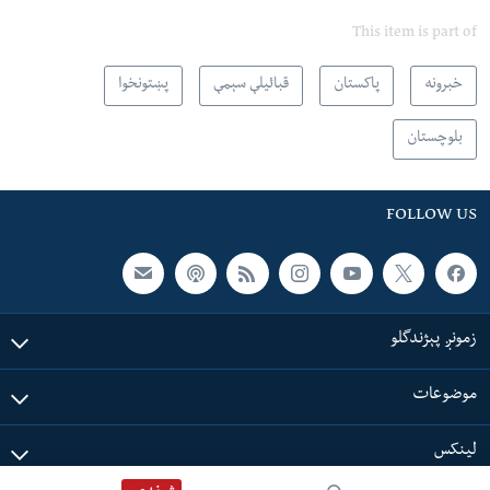
This item is part of
خبرونه
پاکستان
قبائیلې سېمې
پښتونخوا
بلوچستان
FOLLOW US
زمونږ پېژندگلو
موضوعات
لینکس