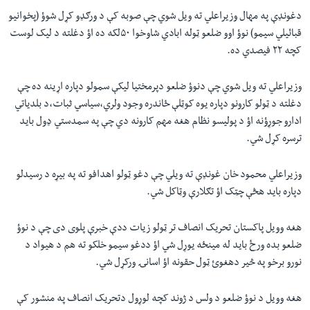
دغونډې په مهال وزیراعلي ته ویل شوي چې صوبه کې د ورګډو کړل شوؤ‌ (پخوانیو
قبائیلي سیمو) نوؤ اوو ضلعو ټوله ابادي شاوخوا ۵۰لکه ده اؤ دغلته د لیک لوست
کچه ۲۲ فیصدي ده.
وزیراعلي ته ویل شوي چې دنوؤ ضلعو دپرمختیا لیکې سمولو دپاره اړینه ده چې
دغلته د ټولو کارونو دپاره یوه کوټلې ځاندره وجود ولري،سیاسي ثبات،د بلدیاتي
ادارو جوړؤنه اؤ د پولیسو نظام هغه مهم کارونه دي چې په سمدستي ډول باید
ترسره کړل شي.
وزیراعلي محمود خان غونډې ته ویلي چې دغو ټولو اهدافو ته په بیړه د رسیدلو
دپاره باید هڅې چټک اؤ تګلارې وټاکل شي.
هغه وویل پاکستان تحریک انصاف تر ټولو زیات ددې خبرې پلوی دی چې د نوؤ
ضلعو بده ورځ باید له مینځه یوړل شي اؤ ددغو سیمو خلکو ته هم د هیواد د
نورو برخو په څير دهغوئ ټول حقونه اؤ اسانۍ ورکړل شي.
هغه وویل د نوؤ ضلعو د ولس د ژوند کچه لوړول دتحریک انصاف په منشور کې