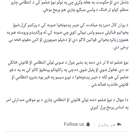
شامل دي اؤ حکومت به هڅه وکړي چې په ټولو نوؤ ضلعو کې د انتظامي چارو
منظم کولو تر څنګ د ولسي ښېګړو چارې هم پرمخ بوځي.
د روان کال دمئ په میاشت کې خیبر پښتونخوا صوبه کې د ورکډو کړل شوؤ
پخوانیو قبائیلي سیمو ولس نیوکې کوي چې صوبه کې له ورګډیدو وروسته هم په
هغوئ زیاتره پخواني قوانین لاګو دي اؤ دخپلو جمهوري اؤ ائني حقونو څخه بې
برخې دي.
نوؤ ضلعو ته لا تر دې دمه په بشپړ ډول د صوبې ټولې انتظامي اؤ قانوني څانګي
نه دي غځول شوي اؤ پئیل شوې ده چې په راتلونکو پینځوؤ کالو کې به په دغو
ضلعو کې هم لکه د خیبر پښتونخوا د نورو سیمو په څير یوه بشپړه انتظامي اؤ
قانوني ځاندره فعاله شي .
دا مهال د نوؤ ضلعو دننه ټولې قانوني اؤ انتظامي چارې د یو موقتي صدارتي امر
په اساس پرمخ وړل کیږي
شریکول
Follow us