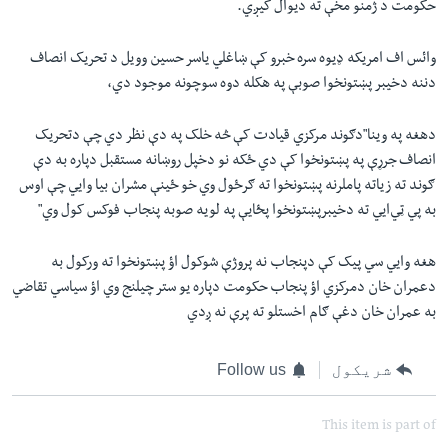
حکومت د ژمنو مخې ته دیوال کیږي.
وائس اف امریکه ډيوه سره خبرو کې ښاغلي یاسر حسین وویل د تحریک انصاف
دننه دخیبر پښتونخوا صوبې په هکله دوه سوچونه موجود دي،
دهغه په وینا"دګوند مرکزي قیادت کې څه خلک په دې نظر دي چې دتحریک
انصاف جرړې په پښتونخوا کې دي ځکه نو دخپل روښانه مستقبل دپاره به دې
ګوند ته زیاته پاملرنه پښتونخوا ته ګرځول وي خو ځينې مشران بیا وایي چې اوس
به پي‌ ټي‌ایي ته دخیبرپښتونخوا پځایې په لویه صوبه پنجاب فوکس کول وي"
هغه وایي سي پیک کې دپنجاب نه پروژې شوکول اؤ پښتونخوا ته ورکول به
دعمران خان دمرکزي اؤ پنجاب حکومت دپاره یو ستر چیلنج وي اؤ سیاسي تقاضي
به عمران خان دغې ګام اخستلو ته پرې نه ږدي
شریکول
Follow us
This item is part of