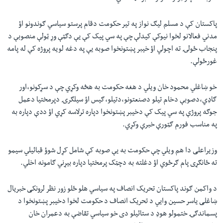
پاکستان کې د مسلم لیګ نواز په تیر حکومت دقام پرستو سیاسي ګوندونو اؤ
مدني فعالانو لخوا نیوکې کیدلې چې په سي پیک کې یې دګټې وړ ټولې منصوبې د
پنجاب ځولۍ ته اچولي اؤ خیبر پښتونخوا صوبه یې په دغه لویه پروژه کې له پامه
غورځولې.
خو ښاغلي محمود خان ویلي د هغه حکومت به هڅه وکړي چې د سړکونو،اور
ګاډي،دصوبې دخام تیلو دصنعتونو،دتیلو،ګیس اؤ سیلګرۍ دپرمختیا دعمل
جوګه پروژې په سي پیک کې دخیبر پښتونخوا دپاره ترلاسه کړي‌ اؤ ددې دپاره به
په مناسب فورم ګټورې خبرې وکړي.
وزیراعلی دا هم ویلي چې حکومت به یې صوبه کې شامل کړل شوؤ قبائیلي سیمو
ته ځانګړی پام ګرځوي اؤ دغلته به دچټک پرمختیا دپاره بیړني ګامونه اخلي.
د واکمن ګوند پاکستان تحریک انصاف په سیاسي هلو ځلو زور نظر لرونکی خبریال
ښاغلی یاسر حسین وایي د تحریک انصاف د حکومت لخوا دخیبر پښتونخوا د
پسماندګۍ ختمولو هوډ د ستائیلو دی خو سیاسي تقاضې به دعمران خان