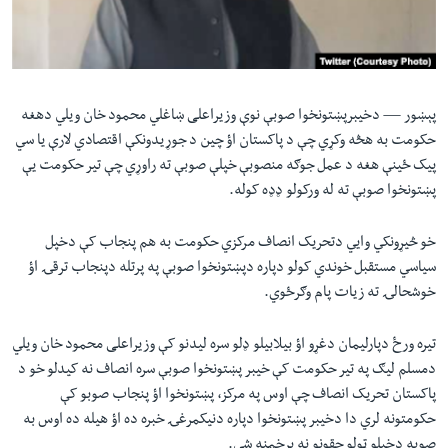
لته
اداریه
ه
خکې
Learning English
رکزي
ټون
پېښور —
دخیبرپښتونخوا صوبې نوې وزیراعلی ښاغلي محمود خان ویلي دهغه
FOLLOW US
ه
حکومت به هڅه وکړي چې د پاکستان اؤ چین د جوړیدونکې اقتصادي لارې یا سي
اوړئ
پیک ځینې هغه د عمل جوګه منصوبې خپلې صوبې ته راوړي چې تیر حکومت یې
پښتونخوا صوبې ته له ورکولو ډډه کوله.
ژبې
خو څیړونکي وایي دتحریک انصاف مرکزي حکومت به هم پنجاب کې دخپل
سیاسي مستقبل خوندي کولو دپاره دپښتونخوا صوبې په پرتله دپنجاب ترقۍ اؤ
خوشحالۍ ته زیات پام وګرځوي.
تیره ورځ دپارلیمان دغړو اؤ‌ بیلابیلو ډلو سره لیدنو کې وزیراعلی محمود خان ویلي
دمسلم لیګ په تیر حکومت کې خیبر پښتونخوا صوبې سره انصاف نه کیدلو خو د
پاکستان تحریک انصاف چې اوس په مرکز، پښتونخوا اؤ پنجاب صوبو کې
حکومتونه لري دا دخیبر پښتونخوا دپاره دنیکمرغۍ خبره ده اؤ هیله ده اوس به
صوبه دخپلو ټولو حقونو نه برخمنه شي.