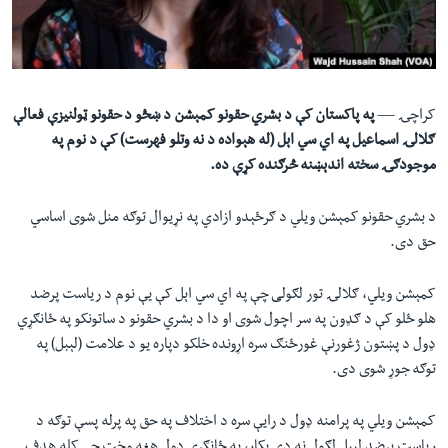
لته
اداریه
ه
خکې
Learning English
رکزي
ټون
کراچۍ —
په پاکستان کې د بشري حقونو کمېشن د ښځو د حقونو ټولنيزې فعالې
FOLLOW US
ه
ګلالۍ اسماعيل په اي سي اېل (له هېواده د نه وتلو فهرست) کې د نوم په
اوړئ
موجودګۍ سخته اندېښنه څرګنده کړې ده.
د بشري حقونو کمېشن ويلي د ګرځېدو ازادي په نړیوال توګه منل شوی اساسي
ژبې
حق دی.
کمېشن ويلي، ګلالۍ تور لګولی چې په اي سي اېل کې يې نوم د رياست پرضد
هلو ځلو کې د ګډون په سر اچول شوی او دا د بشري حقونو د ساتونکو په ځانګړي
ډول د پښتون ژغورنې غورځنګ سره اړونده خلکو دپاره یو د علامت (لېبل) په
توګه جوړ شوی دی.
کمېشن ويلي په پرامنه ډول د رایې سره د اختلاف په حق په پرله پسې توګه د