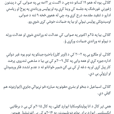
ګلالۍ یوه له هغو ۱۹ کسانو ده چې د اګست پر ۱۲مه یې په صوابۍ کې د پښتون
ژغورنې غورځنګ په جلسه کې وينا کړې وه او پولیس ورباندې په پوځ او ریاستي
ادارو د تنقید مقدمه درج کړې وه، چې له هغوی څخه ۹ تنه د صوابۍ
اوسېدونکي پوليس نيولي او بيا په ضمانت خوشي کړی شوي وو.
ګلالۍ بيا په ۲۵م اکتوبر په صوابۍ کې عدالت ته وړاندې شوې او عدالت ورته
د نیولو نه وړاندې ضمانت ورکړی ؤ.
ګلالۍ او ملګرو يې په ۲۰۰۲ کې د (اوېر ګلرز) باخبره جينکو په نوم يوه غېر دولتي
اداره جوړه کړې او هغه وايي په کال ۲۰۰۹م کې يې بيا د مذهبي تندروۍ پرضد
کار پېل کړی او په دغه لړ کې يې ګڼ شمېر ځوانانو ته د عدم تشدد فکر ورښودلې
او ارزولي يې دي.
ګلالۍ اسماعيل د ښځو او بشري حقونو په مبارزه څو نړیوالې جایزې (اېوارډونه هم
ګټلي دي.
هغې تېر کال د انا پوليتکوسکايا اېوارډ ګټلی، په کال ۲۰۱۵م کې يې د برطانیې
اېکسیلنسي اېوارډ برای يوتهـ ډويلپمنټ، په ۲۰۱۴م کې يې انټرنيشنل هيومن