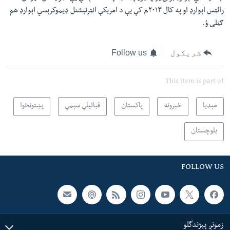
رائټس اېوارډ او په کال ۲۰۱۳م کې يې د امريکې انټرنېشنل ډيموکرېسي اېوارډ هم
ګټلی ؤ
.
شریکول
Follow us
This item is part of
مېډیا
خبرونه
پاکستان
قبائیلې سېمې
پښتونخوا
بلوچستان
FOLLOW US
زمونږ پېژندگلو