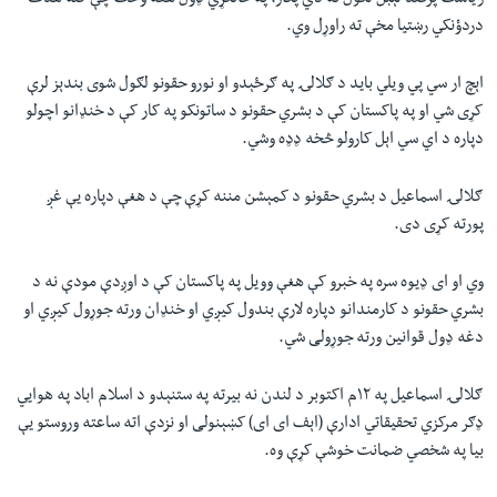
رياست پرضد لېبل لګول نه دي پکار، په ځانګړي ډول هغه وخت چې کله هدف
دردؤنکي رښتيا مخې ته راوړل وي.
اېچ ار سي پي ويلي بايد د ګلالۍ په ګرځېدو او نورو حقونو لګول شوی بندېز لرې
کړی شي او په پاکستان کې د بشري حقونو د ساتونکو په کار کې د خنډانو اچولو
دپاره د اي سي اېل کارولو څخه ډډه وشي.
ګلالۍ اسماعیل د بشري حقونو د کمېشن مننه کړې چې د هغې دپاره يې غږ
پورته کړی دی.
وي او ای ډيوه سره په خبرو کې هغې وويل په پاکستان کې د اوږدې مودې نه د
بشري حقونو د کارمندانو دپاره لارې بندول کيږي او خنډان ورته جوړول کيږي او
دغه ډول قوانين ورته جوړولی شي.
ګلالۍ اسماعيل په ۱۲م اکتوبر د لندن نه بيرته په ستنېدو د اسلام اباد په هوايي
ډګر مرکزي تحقيقاتي ادارې (اېف ای ای) کښېنولی او نزدې اته ساعته وروستو يې
بيا په شخصي ضمانت خوشې کړې وه.