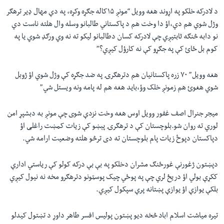
د لادرکه خلکو په اړوند هغه وویل “مونږ ۱۵کاله جګړه وکړه، په دې مهال ډیر ترهګر
وژل شوي هم دي،اؤ دا وخت هم د پاکستاني طالبانو وسله وال هلته ناست دي
نو دابه څنګه ثابتیږي چې لادرکه کسان دطالبانو لیکو ته نه وي ورګډ شوي یا په
کوم بل ځائ کې په جګړو کې نه کارؤل کیږي؟”
هغه وویل” ۷۰ زره پاکستانیان هم دترهګرۍ په ضد جګړه کې وژل شوي اؤ ژوبل
شوي هغوئ هم زمونږ خلک وؤ،باید هغه هم له پامه ونه ویستل شي”
میجر جنرال اصف غفور وویل اوس هغه وخت نزدې شوی چې مونږ به دبشپړ امن
لوري ته روان شو.بلوچستان کې د ترهګرۍ پېښو کې زیات کمښت راغلی اؤ
دپاکستان دپوځ زیات پام بلوچستان ته دی ترڅو هلته وضعیت ارامه شي.
دپښتون ژغورنې غورځنګ مشران دخلکو په بې بې درکه کولو کې ریاستي ادارې
ککړې بولي اؤ دریځ لري چې په پوځي چیک پوسټونو دترهګرو مخه نه نیول کیږي
بلکې یوازې اؤ یوازې پښتانه پرې سپکول کیږي.
تیره میاشت اسلام اباد څخه دیو پښتون پولیس افسر طاهر داوړ د تښتول کیدلو