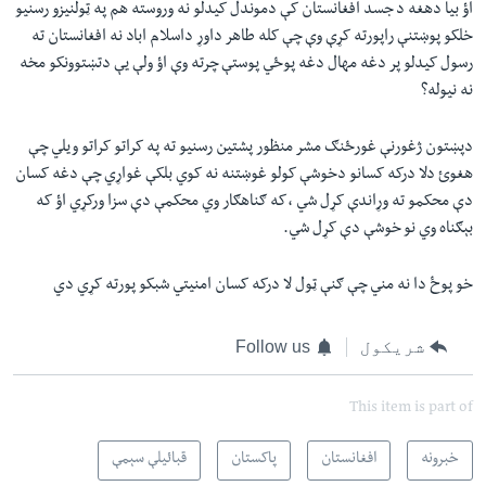
اؤ بیا دهغه د جسد افغانستان کې دموندل کیدلو نه وروسته هم په ټولنیزو رسنیو
خلکو پوښتنې راپورته کړې وې چې کله طاهر داوړ داسلام اباد نه افغانستان ته
رسول کیدلو پر دغه مهال دغه پوځي پوستې چرته وې ا‌ؤ ولې یې دتښتوونکو مخه
نه نیوله؟
دپښتون ژغورنې غورځنګ مشر منظور پشتین رسنیو ته په کراتو کراتو ویلي چې
هغوئ دلا درکه کسانو دخوشې کولو غوښتنه نه کوي بلکې غواړي چې دغه کسان
دې محکمو ته وړاندې کړل شي ،که ګناهګار وي محکمې دې سزا ورکړي اؤ که
بېګناه وي نو خوشې دې کړل شي.
خو پوځ دا نه مني چې ګنې ټول لا درکه کسان امنیتي شبکو پورته کړي دي
شریکول
Follow us
This item is part of
خبرونه
افغانستان
پاکستان
قبائیلې سېمې