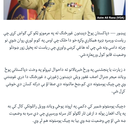
لته
اداریه
ه
خکې
Learning English
رکزي
ټون
پېښور —
دپاکستان پوځ دپښتون غورځنګ ته په مرموزو ټکو کې ګواښ کړی چې
FOLLOW US
ه
ریاست ورسره ډيره همکاري وکړه خو دا خلک چې اوس په کوم لوري روان شوي نو
اوړئ
چرته داسې ونه شي چې له هاغې کرښې واوړي چې ریاست ته پخپل زور ښودلو
وضعیت قابو کول ورپغاړه شي.
ژبې
د زیارت یا پنجشنبې په ورځ خبریالانو ته داحوال تیرولو په وخت دپاکستاني پوځ
ویاند میجر جنرال اصف غفور ویلي دپښتون ژغورنې د غورځنګ دا درې غوښتنې
وې چې چیک پوسټونه دې کم،ښخ مائنونه دې صفا اؤ بې درکه کسان دې خوشې
کړل شي.
دچیک پوسټونو شمیر کې دکمي په اړوند پوځي ویاند وویل راتلونکي کال کې به
په پاک افغان پوله د ازغن تار لګولو کار سرته ورسیږي چې دې سره به وضعیت
ښه شي اؤ چې وضعیت ښه وي بیا به چیک پوسټونه هم لږ وي.