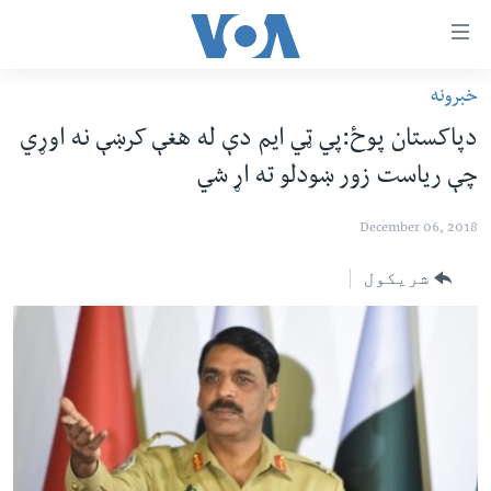
اس
سیدونکی
ینک
خبرونه
کور پاڼه
لته
دپاکستان پوځ:پي ټي ایم دې له هغې کرښې نه اوړي
ه
د سېمې خبرونه
چې ریاست زور ښودلو ته اړ شي
ړاندې
پاکستان
پښتونخوا
رکزي
December 06, 2018
ُزیاتو
ټاکنې
بلوچستان
ه
امریکا
شریکول
اوړئ
نړۍ
لته
ه
افغانستان
خکې
داعش او تندروي
رکزي
ټون
ټې وي
ه
دروغ ریښتیا
اوړئ