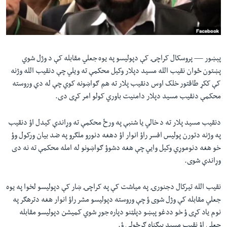
لته
اداریه
ه
خکې
Learning English
رکزي
ټون
پېښور —
پروسکال کراچۍ کې دپولیسو په یوه جعلي مقابله کې د وژل شوي
FOLLOW US
ه
پښتون ځوان نقیب الله مسید دپلار وکیل محکمې ته ویلي چې دنقیب الله وژنه
اوړئ
کې ککړ طاقتور خلک اوس دنقیب پلار ته هم ګواښونه کوي چې له دې وروسته
محکمې دنقیب مسید دپلار دامنیت باوري کولو امر کړی دی.
ژبې
دنقیب مسید پلار ته د خالي یا شنبې په ورځ محکمې ته وړاندې کیدل اؤ دنقیب
په وژنه دتورن پولیس افسر راؤ انوار اؤ دهغه دنورو ملګرو په ضد بیان ورکول وؤ
خو هغه دنوموړي وکیل وایي چې هغه دشوؤ ګواښونو له امله محکمې ته نه دی
وړاندې شوی.
نقیب الله تیرکال دجنورۍ په میاشت کې په کراچۍ ښار کې دپولیسو لخوا په یوه
جعلي مقابله کې وژل شوی ؤ چې وروسته دپولیسو مشر راؤ انوار هغه دترهګر په
نوم یاد کړی ؤ خو ددغو پېښو دپلټنو دپاره جوړ شوي کمیشن دپولیسو مقابله
جعلي اؤ نقیب مسید بېګناه ګرځولی ؤ.