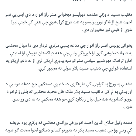
دنقیب مسید د وژنې مقدمه دپولیسو دپخواني مشر راؤ انوار،د دي ایس پي قمر
احمد شیخ اؤ ۲۵ؤ نورو پولیسو په ضد درج کړل شوي چې هغې کې ځینې نیول
شوي اؤ ځینې نور مخروران دي.
پخوانی پولیس افسر راؤ انوار چې ددغه پېښې مرکزي کردار دی دا مهال محکمې
په ضمانت خوشی کړی اؤ څېړونکي وایي چې هغه دپاکستان دپوځي اؤ امنیتي
ادارو ترڅنګ دیو شمیر سیاسي مشرانو سره پیاوړې اړېکې لري اؤ له دغو اړیکو په
استفاده غواړي چې دنقیب مسید پلار سولې ته مجبور کړي.
دشنبې په ورځ په کراچۍ کې دترهګرۍ دمخنیوي دمحکمې جج ددغه دوسیې د
اوریدنې په لړ کې د نقیب مسید پلار ملک خان محمد محکمې ته بللی ؤ ترڅو د
تورنو کسانو په ضد خپل بیان ریکارډ کړي خو هغه محکمې ته نه دی وړاندې
شوی.
دهغه وکیل صلاح الدین احمد څو ورځې وړاندې محکمې ته ورکړې یوه عریضه
کې ویلي وؤ چې دنقیب مسید پلار ته دتورنو کسانو دملګرو لخوا سخت ګواښونه