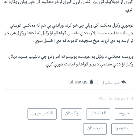
کیږي اؤ دبیلابیلو لارو پرې فشار راوړل کیږي ترڅو محکمه کې خپل بیان ریکارډ نه
کړي.
نوموړي وکیل محکمه کې ویلي چې څو کرته وړاندې یې هم له محکمې غوښتي
چې باید دنقیب مسید پلار، ددې مقدمې ګواهانو اؤ وکیل ته تحفظ ورکړل شي خو
تر اوسه په دې اړوند هیڅ سنجیده ګامونه نه دي اخستل شوي.
وروسته محکمې د وکیل په غوښتنه پولیسو ته امر وکړو چې دنقیب مسید دپلار،
وکیل اؤ ددې مقدمې د ټولو ګواهانو امنیت باوري کړي.
شریکول
Follow us
This item is part of
خبرونه
افغانستان
پاکستان
قبائیلې سېمې
پښتونخوا
بلوچستان