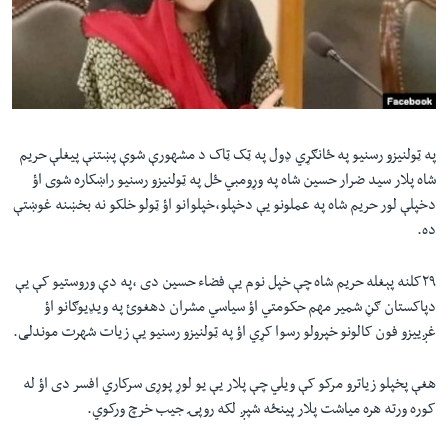
لته
اداریه
ه
خکې
Learning English
رکزي
ټون
FOLLOW US
ه
په ټولنیزو رسنیو په ځانګړي ډول‌ په ټک ټاک د مشهورې شوې پښتنې پیغلې حریم
اوړئ
شاه پلار سید ضرار حسین شاه په وړومبي ځل په ټولنیزو رسنیو راښکاره شوی اؤ
دخپلې لور حریم شاه په عملونو یې دخپلو،خپلوانو اؤ ټولو خلکو نه بخښنه غوښتې
ژبې
ده.
۲۹کلنه پېغله حریم شاه چې خپل نوم یې فضاء حسین دی ،په دې وروستیو کې یې
دپاکستان ګڼ شمیر مهم حکومتي اؤ سیاسي مشران دهغوئ په ویډیوګانو اؤ
غږییزو فون کالونو خپرولو رسوا کړي اؤ په ټولنیزو رسنیو یې زیات شهرت موندلی.
هغې پخپلو زیاترو مرکو کې ویلي چې پلار یې یو لوړ پوړی سرکاري افسر دی اؤ له
کوره ورته هره میاشت پلار پینځه شپږ لکه روپۍ جیب خرچ ورکوي.