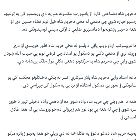
دحریم شاه دشناختي کارډ اؤ پاسپورټ عکسونه هم په دې وروستیو کې په ټولنیزو
رسنیو خپاره شوي چې دهغې له مخې دحریم شاه خپل نوم فضاء حسین دی اؤ
هغه د خیبر پښتونخوا دمانسهرې ضلعې د اوګۍ سیمې اوسیدونکې ده.
دانډیپنډنټ اردو ویب پاڼې د پلټنو له مخې حریم شاه څلور خویندې اؤ درې
وړونه لري اؤ دهغې دکلي یو دسکول یو استاد چې فرضي نوم یې حبیب الله ښودل
شوی وایي چې دحریم شاه په حرکتونو دهغې دکلي ټول خلک پریشانه دي.
دغه استاد وایي دحریم شاه پلار سرکاري افسر نه بلکې دځنګلونو محکمه کې یو
ساتونکی ؤ ،مور یې دسکول استاذه اؤ تره یې په سکول کې چپړاسي دی.
هغه دا هم ویلي چې حریم شاه واده شوې ده اؤ دهغې واده دخپلې ترور د ځوئ
سره شوی ؤ چې له هغه یې یوه لور هم زیږؤلې ده خو وروسته یې له هغه طلاق
اخستی ؤ.
پخپله حریم شاه ددغو دعوؤ په هکله څه نه دي ویلي خو هغه پخپلو زیاتره مرکو