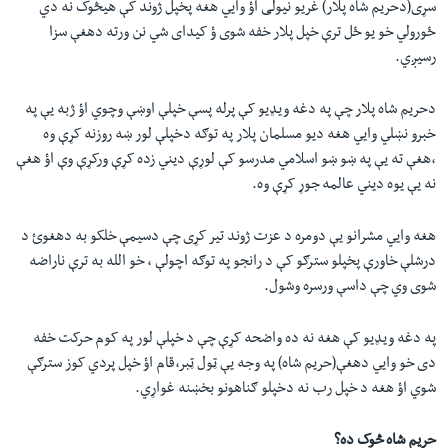
سړی(دحریم شاه پلار) غریو نیولی اؤ وایي هغه پخپل ژوند کې هیڅوک نه دي
ځورولي خو یو ځل ترې خپل پلار خفه شوی ؤ کیدای شي نن ورته دهغې سزا
رسیږي.
دحریم شاه پلار چې په دغه ویډیو کې پرله پسې خپلې اوښې وچوي اؤ ژبه یې په
خبرو نښلي وایي هغه دیو مسلمان پلار په توګه دخپلې لور ښه روزنه کړې وه
،هغې ته یې په ښو ښو اسلامي مدرسو کې لوړې دیني زده کړې ورکړې وې اؤ هغې
نه یې یوه دیني عالمه جوړ کړې وه.
هغه وایي مشرانو یې دومره د عزت ژوند تیر کړی چې دسیمې خلکو به دهغوئ د
درشلې خاورې پخپلو سترګو کې د رانجو په توګه اچولې ، خو الله به ترې ناراضه
شوی وي چې داسې ورسره وشول.
په دغه ویډیو کې هغه نه ده واضحه کړې چې د خپلې لور په کوم حرکت خفه
دی خو وایي دهغې(حریم شاه) په وجه یې ټول ټبر،قام اؤ خپل پردي کوز سترګې
شوي اؤ هغه د خپل رب نه دخپلو ګناهونو بخښنه غواړي.
حریم شاه څوک ده؟