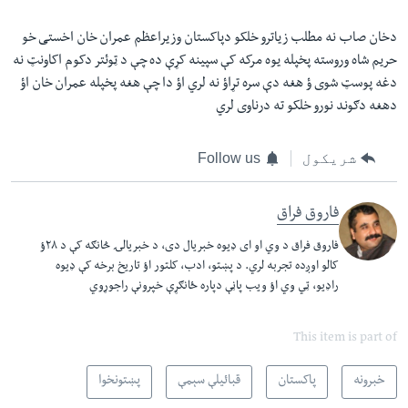
دخان صاب نه مطلب زیاترو خلکو دپاکستان وزیراعظم عمران خان اخستی خو
حریم شاه وروسته پخپله یوه مرکه کې سپینه کړې ده چې د ټوئتر دکوم اکاونټ نه
دغه پوسټ شوی ؤ‌ هغه دې سره تړاؤ نه لري اؤ دا چې هغه پخپله عمران خان اؤ
دهغه دګوند نورو خلکو ته درناوی لري
شریکول
Follow us
فاروق فراق
فاروق فراق د وي او ای ډیوه خبریال دی، د خبریالۍ څانګه کې د ۲٨ؤ
کالو اوږده تجربه لري
.
د پښتو، ادب، کلتور اؤ تاریخ برخه کې ډیوه
راډیو، ټي وي اؤ ویب پاڼې دپاره ځانګړې خپرونې راجوړوي
This item is part of
خبرونه
پاکستان
قبائیلې سېمې
پښتونخوا