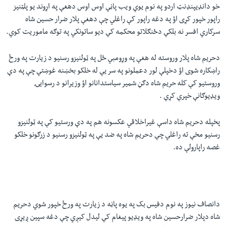
خو دانډیپنډنټ اردو په نوم یوې ویب پاڼې اوس اوس دهغې په اړوند یو پلټنیز
راپور خپور کړی اؤ‌ په دغه راپور کې راغلي چې دهغې پلار ضرار حسین شاه
سرکاري افسر نه بلکې دځنګلاتو محکمه کې دیو ساتونکي په توګه ماموریت کوي.
دحریم شاه پلار وروسته له هغې په وړومبي ځل په ټولنیزو رسنیو د زیارت په ورځ
راښکاره شوی اؤ دخپلې لور دعملونو په سر یې له خلکو بخښنه غوښتې چې په دې
وروستیو کې کله حریم شاه دګڼ شمیر سیاستدانانو اؤ وزیرانو د رسوایۍ
ویډيوګانې خپرې کړې .
پخپله دحریم شاه داسې غیراخلاقي عکسونه هم په دې ورستیو کې په ټولنیزو
رسنیو مخې ته راغلي چې دحریم شاه په ضد یې په ټولنیزو رسنیو د زرګونو خلکو
غصه راپارولې ده.
دانصاف نیوز په نوم دفیس بک په یوه پاڼه د زیارت په ورځ خپور شوي دحریم
شاه دپلار ضرارحسین شاه په ویډیو پیغام کې لیدل کیږي چې دغه سپین ږیړی