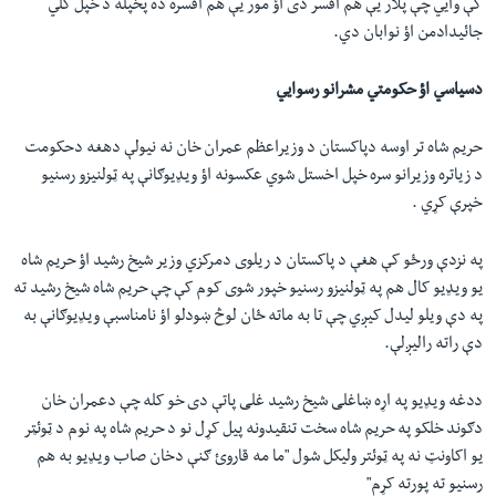
کې وایي چې پلار یې هم افسر دی اؤ مور یې هم افسره ده پخپله د خپل کلي
جائیدادمن اؤ نوابان دي.
دسیاسي اؤ حکومتي مشرانو رسوایي
حریم شاه تر اوسه دپاکستان د وزیراعظم عمران خان نه نیولې دهغه دحکومت
د زیاتره وزیرانو سره خپل اخستل شوي عکسونه اؤ ویډیوګانې په ټولنیزو رسنیو
خپرې کړي .
په نزدې ورځو کې هغې د پاکستان د ریلوی دمرکزي وزیر شیخ رشید اؤ حریم شاه
یو ویډیو کال هم په ټولنیزو رسنیو خپور شوی کوم کې چې حریم شاه شیخ رشید ته
په دې ویلو لیدل کیږي چې تا به ماته ځان لوڅ ښودلو اؤ نامناسبې ویډیوګانې به
دې راته رالیږلې.
ددغه ویډیو په اړه ښاغلی شیخ رشید غلی پاتې دی خو کله چې دعمران خان
دګوند خلکو په حریم شاه سخت تنقیدونه پیل کړل نو د حریم شاه په نوم د ټوئټر
یو اکاونټ نه په ټوئتر ولیکل شول "ما مه قاروئ ګنې دخان صاب ویډيو به هم
رسنیو ته پورته کړم"