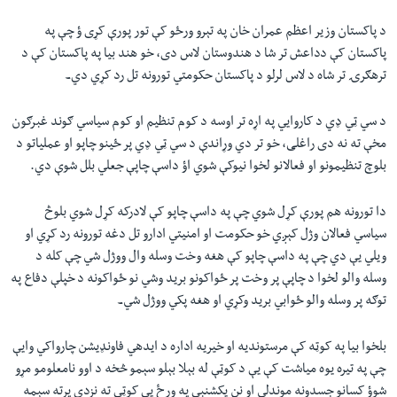
د پاکستان وزير اعظم عمران خان په تېرو ورځو کې تور پورې کړی ؤ چې په
پاکستان کې دداعش تر شا د هندوستان لاس دی، خو هند بيا په پاکستان کې د
ترهګرۍ تر شاه د لاس لرلو د پاکستان حکومتي تورونه تل رد کړي دي۔
د سي ټي ډي د کاروايي په اړه تر اوسه د کوم تنظيم او کوم سياسي ګوند غبرګون
مخې ته نه دی راغلی، خو تر دي وړاندې د سي ټي ډي پر ځينو چاپو او عملیاتو د
بلوچ تنظيمونو او فعالانو لخوا نيوکې شوي اؤ داسې چاپې جعلي بلل شوې دي.
دا تورونه هم پورې کړل شوي چې په داسې چاپو کې لادرکه کړل شوي بلوڅ
سياسي فعالان وژل کېږي خو حکومت او امنيتي ادارو تل دغه تورونه رد کړي او
ويلي یې دي چې په داسې چاپو کې هغه وخت وسله وال ووژل شي چې کله د
وسله والو لخوا د چاپې پر وخت پر ځواکونو بريد وشي نو ځواکونه د خپلې دفاع په
توګه پر وسله والو ځوابي بريد وکړي او هغه پکي ووژل شي۔
بلخوا بيا په کوټه کې مرستونديه او خيريه اداره د ايدهي فاونډيشن چارواکي وايې
چې په تيره يوه مياشت کې يې د کوټې له بېلا بېلو سېمو څخه د اوو نامعلومو مړو
شوؤ کسانو جسدونه موندلي او نن يکشنبې په ورځ يې کوټې ته نزدې پرته سېمه