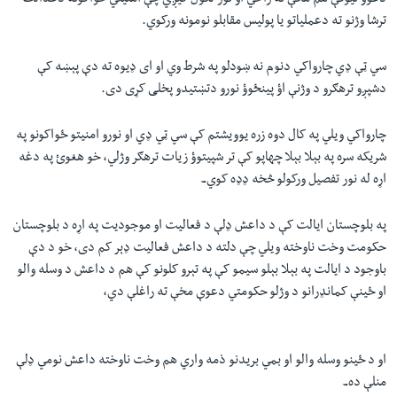
دعوؤ نیوکې هم مخې ته راځي اؤ تور لګول کیږي چې امنیتي ځواکونه دعدالت
ترشا وژنو ته دعملیاتو یا پولیس مقابلو نومونه ورکوي.
سي ټې ډي چارواکي دنوم نه ښودلو په شرط وي او ای ډيوه ته دې پېښه کې
دشپږو ترهګرو د وژنې اؤ پینځوؤ نورو دتښتیدو پخلی کړی دی.
چارواکي ویلي په کال دوه زره يوویشتم کې سي ټي ډي او نورو امنيتو ځواکونو په
شريکه سره په بېلا بېلا چهاپو کې تر شپيتوؤ زيات ترهګر وژلي، خو هغوئ په دغه
اړه له نور تفصيل ورکولو څخه ډډه کوي۔
په بلوچستان ايالت کې د داعش ډلې د فعاليت او موجودیت په اړه د بلوچستان
حکومت وخت ناوخته ويلي چې دلته د داعش فعاليت ډېر کم دی، خو د دې
باوجود د ايالت په بېلا بېلو سيمو کې په تېرو کلونو کې هم د داعش د وسله والو
او ځينې کمانډرانو د وژلو حکومتي دعوې مخې ته راغلې دي،
او د ځينو وسله والو او بمي بريدنو ذمه واري هم وخت ناوخته داعش نومي ډلې
منلې ده۔