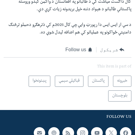
کال داګست مياشت کې د طالبانو په افغانستان د واکمن کېدو وروسته
پاکستاني طالبانو د هېواد دننه خپل بریدونه زیات کړي دي.
د سي ار ایس ایس دا رپورټ وايي چې کال 2021م کې ذترهګرو دحملو ترڅنګ
دامنیتي ځواکونو په عملیاتو کې هم اضافه ليدل شوې ده.
شریکول
Follow us
This item is part of
خبرونه
پاکستان
قبائیلې سېمې
پښتونخوا
بلوچستان
FOLLOW US