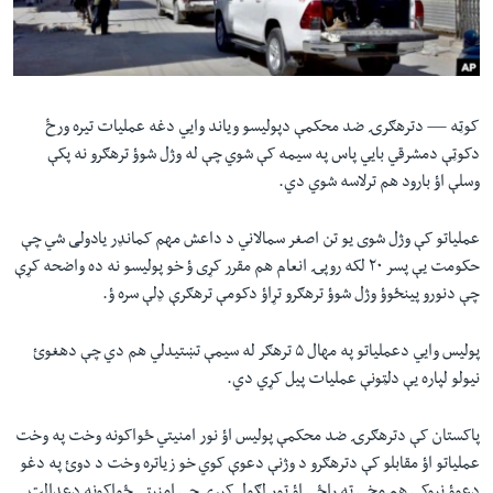
لته
اداریه
ه
خکې
Learning English
رکزي
ټون
کوټه —
دترهګرۍ ضد محکمې دپولیسو ویاند وایي دغه عملیات تیره ورځ
FOLLOW US
ه
دکوټې دمشرقي بايي پاس په سیمه کې شوي چې له وژل شوؤ ترهګرو نه پکې
اوړئ
وسلې اؤ بارود هم ترلاسه شوي دي.
عملیاتو کې وژل شوی یو تن اصغر سمالاني د داعش مهم کمانډر یادولی شي چې
ژبې
حکومت یې پسر ۲۰ لکه روپۍ انعام هم مقرر کړی ؤ خو پولیسو نه ده واضحه کړې
چې دنورو پینځوؤ وژل شوؤ ترهګرو تړاؤ دکومې ترهګرې ډلې سره ؤ.
پولیس وایي دعملیاتو په مهال ۵ ترهګر له سیمې تښتیدلي هم دي چې دهغوئ
نیولو لپاره یې دلټونې عملیات پیل کړي دي.
پاکستان کې دترهګرۍ ضد محکمې پولیس اؤ نور امنیتي ځواکونه وخت په وخت
عملیاتو اؤ مقابلو کې دترهګرو د وژنې دعوې کوي خو زیاتره وخت د دوئ په دغو