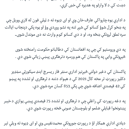
دښت کې د لا وارثو په هديره کې خښ کړي،
د ادارې يوه چارواکي عارف خان وي او ای ډيوه ته د ټيلي فون له لارې وويل چې
په ښخو کړل شوؤ کسانو کې شپږ تنه په نشو روږدي وؤ او يوه پکې دپنجاب ايالت
سره تعلق لرونکې ښځه وه، او د دې کسانو کوم وارث نه دی موندل شوی۔
په دې وروستیو کې چې په افغانستان کې دطالبانو حکومت رامنځته شوی
څېړونکي وایي په پاکستان کې هم ورسره دترهګرۍ پېښې زیاتې شوې دي .
پاکستان کې دغېر دولتي څېړنېز ادارې سنټر فار ريسرچ اېنډ سيکورټي سټډيز
دکلیز رپورټ تر مخه کال 2021 کې د هېواد دننه د ترهګرۍ او تشدد په پېښو
کې 42 فيصدي اضافه شوې چې پکې 853 کسان مړه شوي دي.
په دغه رپورټ کې راغلي چې د ترهګرۍ او تشدد 75 فيصدي پېښې يوازې د خېبر
پښتونخوا قبایلي ضلعو او بلوچستان صوبې څخه رپورټ شوي دي.
دیادې ادارې همکار اؤ د رپورټ جوړونکي محمدنفیس وي او ای ډیوه ته ویلي تېر