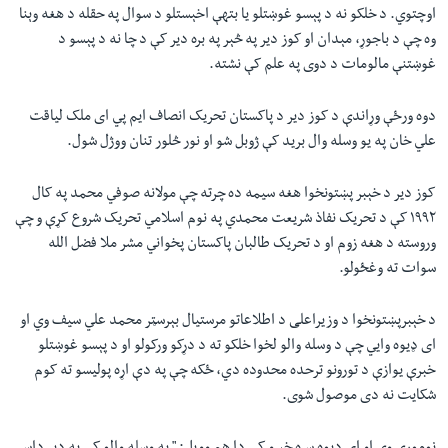
اوچتوي. د خلکو نه د پېسو غوښتلو يا بتهې اخېستلو د سوال په حقله د هغه وېنا
وه چې د باجوړ، مېدان او کوز دير په څېر په بره دير کې د چا نه د پېسو د
غوښتنې مالومات د دوی په علم کې نشته.
دوه ورځې وړاندې د کوز دير د پاکستان تحريک انصاف ايم پي ای ملک لياقت
علي خان په يو وسله وال بريد کې ژوبل شو او نور څلور تنان ووژل شول.
کوز دير د خېبر پښتونخوا هغه سيمه ده چرته چې مولانه صوفي محمد په کال
۱۹۹۲ کې د تحريک نفاذ شريعت محمدي په نوم اسلامي تحريک شروع کړې و چې
وروسته د هغه زوم او د تحريک طالبان پاکستان پخواني مشر ملا فضل الله
سوات ته وغځولو.
د خېبرپښتونخوا د وزیراعلی د اطلاعاتو مرستيال بېرسټر محمد علي سیف وي او
ای ډيوه وايي چې د وسله والو لخوا خلکو ته د دړکو ورکولو او د پېسو غوښتلو
خبرې يوازې د تورونو ترحده محدوده دي، ځکه چې په دې اړه پوليسو ته کوم
شکايت نه دی موصول شوی.