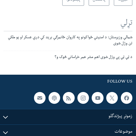
خبرونه
پاکستان
پښتونخوا
تړلي
شمالي وزيرستان: د امنيتي ځواکونو په کاروان ځانمرګي بريد کې درې عسکر او يو ملکي
تن وژل شوی
د ټي ټي پي وژل شوی اهم مشر عمر خراساني څوک و؟
FOLLOW US
زمونږ پېژندگلو
موضوعات