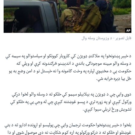
لته
اداریه
ه
خکې
Learning English
رکزي
ټون
FOLLOW US
فایل تصویر - د وزیرستان وسله وال
ه
اوړئ
د خېبر پښتونخوا په ملاکنډ ډويژن کې کاروبار کوونکو او سياستوالو په سيمه کې
د وسله والو مبينه موجودګۍ باندې د اندېښنو څرګندونه کړې او ويلي که
ژبې
حکومت يې د مخنيوي لپاره په وخت ګامونه وا نه خېستل نو د امن وضع به يو
ځل بيا ډېره خرابه شي.
دوی وايي چې د ډويژن په بېلابېلو سيمو کې خلکو ته د وسله والو لخوا دړکې
ورکول کېږي او په زوره ترې د پېسو غوښتنه کېږي چې له وجې يې په خلکو کې
تشويش ورځ تربلې سېوا کېږي.
بلخوا د خېبر پښتونخوا حکومت ترجمان وايي چې پوليسو او اړونده ادارو ته د بتې
غوښتلو او خلکو ته د دړکو ورکولو په اړه کوم شکايت نه دی موصول شوی او دا