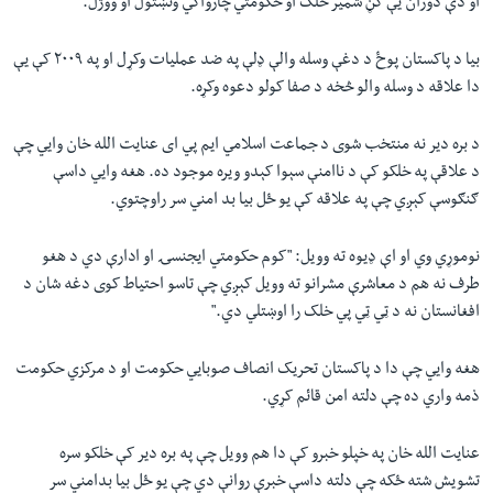
او دې دوران يې ګڼ شمير خلک او حکومتي چارواکي وتښتول او ووژل.
بيا د پاکستان پوځ د دغې وسله والې ډلې په ضد عمليات وکړل او په ۲۰۰۹ کې يې
دا علاقه د وسله والو څخه د صفا کولو دعوه وکړه.
د بره دير نه منتخب شوی د جماعت اسلامي ايم پي ای عنايت الله خان وايي چې
د علاقې په خلکو کې د ناامنې سېوا کېدو ويره موجود ده. هغه وايي داسې
ګنګوسې کېږي چې په علاقه کې يو ځل بيا بد امني سر راوچتوي.
نوموړي وي او اې ډيوه ته وويل: "کوم حکومتي ايجنسۍ او ادارې دي د هغو
طرف نه هم د معاشرې مشرانو ته وويل کېږي چې تاسو احتياط کوی دغه شان د
افغانستان نه د ټي ټي پي خلک را اوښتلي دي."
هغه وايي چې دا د پاکستان تحريک انصاف صوبايي حکومت او د مرکزي حکومت
ذمه واري ده چې دلته امن قائم کړي.
عنايت الله خان په خپلو خبرو کې دا هم وويل چې په بره دير کې خلکو سره
تشويش شته ځکه چې دلته داسې خبرې روانې دي چې يو ځل بيا بدامني سر