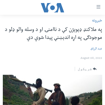
اس
سیدونکی
ینک
خبرونه
کور پاڼه
لته
په ملاکنډ ډېوېژن کې د ناامنۍ او د وسله والو ډلو د
ه
د سېمې خبرونه
موجودګۍ په اړه اندېښنې پیدا شوي دي
ړاندې
پاکستان
پښتونخوا
رکزي
عبد الرزاق
ُزیاتو
ټاکنې
بلوچستان
ه
امریکا
August 08, 2022
اوړئ
نړۍ
لته
شریکول
ه
افغانستان
خکې
داعش او تندروي
رکزي
ټون
ټې وي
ه
دروغ ریښتیا
اوړئ