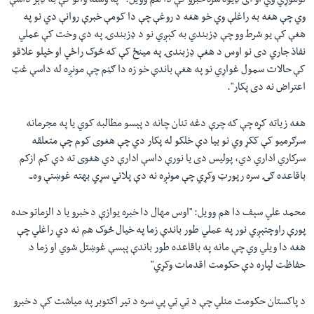
نوموړي وي او ای ډيوه سره خبرو کې دا هم وويل: " په وسله والو کې به ډېر داسې
وي چې هغه به راغلې وي خو هغه د روغې چې دا کومې خبرې روانې دي نو په
هغې کې يو شرط وو چې ډزبندي به کېږي نو د ډزبندۍ په دې وخت کې عملي
نفاذ جاري دی نو اوس د هغې ډزبندۍ په مينځ کې که څوک راځي او خپلو علاقو
کې حالات سمول غواړي نو په هغې باندې خو زه دا ګڼم چې مونږه له داسې غټ
اعتراض نه دی پکار".
هغه زياته کړه چې که چرې دغه تنان چانه د پېسو مطالبه کوي يا په مجرمانه
سرګرميو کې ککړ وي نو بيا دې خلکو له پکار دي چې هغوی کوم چې متعلقه
سرکاري اداري دي، پوليس دی يا نورې داسې ادارې دي هغوی ته دې کم ازکم
باقاعده ګۍ سره رپورټ وکړي چې مونږه نه دې پلاني سړي بهته غوښتې وه۔
محمد علي سېف دا هم وويل: "اوس مهال دا خبره يوازې د خبرو يا د الزماتو حده
پورې راوچتېږي نور په عملي طور باندې زما په خيال څوک هم نه دي راغلي چې
هغه دا ويلي وي چې مانه په باقاعده طور باندې پېسې غوښتل شوي او زما د
حفاظت لپاره دې حکومت اقدمات وکړي"
د پاکستان حکومت منلي چې د ټي ټي پي سره د تير اکتوبر په میاشت کې د خبرو