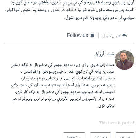
لړۍ پېل شوې وه، په هغو ورځو کې ټي ټي پي د يوې میاشتې ډز بندي کړې وه
کومه چې وروسته وغزل شوه خو بيا د دغه ډز بندۍ وروسته په امنيتي ځواکونو،
سياسي او عامو وګړو بريدونه هم سېوا شول.
شریکول
Follow us
عبد الرزاق
عبدالرزاق له وي او اې ډیوه سره په پېښور کې د خبریال په توګه د ملټي
مېډیا په برخه کې کار کوي. هغه د خیبرپښتونخوا او افغانستان د
سیاسي، ټولنیزو، اقتصادي، تعلیمي او روغتیايي موضوعاتو په اړه
رپوټونه جوړوي. ​
عبدالرزاق له هزاره پوهنتونه په جرنلزم کې ماسټر ډګري
اخیستې او له خیبرنیوز سره په پېښور کې د خبریال په توګه کار کړی.
هغه ډان او ایکسپریس ټریبیون انګرېزي ورځپاڼو او نورو ویبپاڼو ته هم
لیکنې کوي.
This item is part of