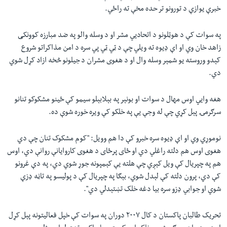
خبرې يوازې د تورونو تر حده مخې ته راځي.
په سوات کې د هوټلونو د اتحاديي مشر او د وسله والو په ضد مبارزه کوونکی
زاهد خان وي او اې ډيوه ته ويلي چې د ټي ټي پي سره د امن مذاکراتو شروع
کېدو وروسته يو شمېر وسله وال او د هغوی مشران د جيلونو څخه ازاد کړل شوي
دي.
هغه وايي اوس مهال د سوات او بونېر په بېلابېلو سيمو کې ځينو مشکوکو تنانو
سرګرمۍ پېل کړي چې له وجې يې په خلکو کې ويره خوره شوې ده.
نوموړي وي او اې ډيوه سره خبرو کې دا هم وويل: "کوم مشکوک تنان چې دي
هغوی اوس هم دلته راغلي دي او ځای پرځای د هغوی کاروايانې روانې دي، اوس
هم په چپريال کې ويل کېږي چې هلته يې کېمپونه جوړ شوي دي، په دې غرونو
کې دي، پرون دلته کې لېدل شوي، بېګا په چپريال کې د پوليسو په تاڼه ډزې
شوي او جوابي ډزو سره بيا دغه خلک تښتېدلي دي".
تحريک طالبان پاکستان د کال ۲۰۰۷ دوران په سوات کې خپل فعاليتونه پېل کړل