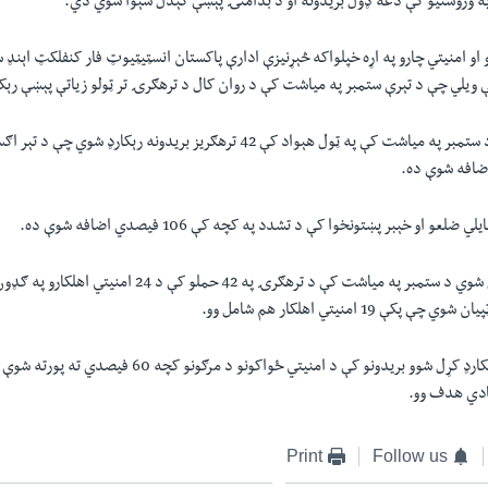
په وروستيو کې دغه ډول بريدونه او د بدامنۍ پېښې کېدل سېوا شوي دي.
 او امنيتي چارو په اړه خپلواکه څېړنيزې ادارې پاکستان انسټیټیوټ فار کنفلکټ اېنډ 
 ويلي چې د تېرې ستمبر په مياشت کې د روان کال د ترهګرۍ تر ټولو زیاتې پېښې رېک
څيړنيزې ادارې ويلي د ستمبر په مياشت کې په ټول هېواد کې 42 ترهګریز بريدونه رېکار
عو او خېبر پښتونخوا کې د تشدد په کچه کې 106 فيصدي اضافه شوې ده.
د رپورټ ترمخه په رېکارډ کړل شوو بريدونو کې د امنیتي ځواکونو د مر
يادي هدف وو.
Print
Follow us