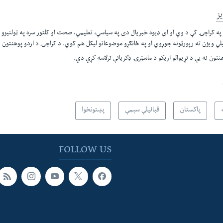
ز
ه کراچۍ کې د وي او اې ډيوه خبريال دی په سياسي، تعليمي، صحت او کلتور سره په ټولنيزو
يلي ويژن ته رپورټونه جوړوي او په ځانګړو موضوعاتو ليکل هم کوي. د کراچۍ د اردو پوهنتون نه
تون نه يې د نړيوالو اړيکو د ماسټرۍ ډګريانې ترلاسه کړي دي.​
پاکستان
قبائیلې سېمې
پښتونخوا
FOLLOW US