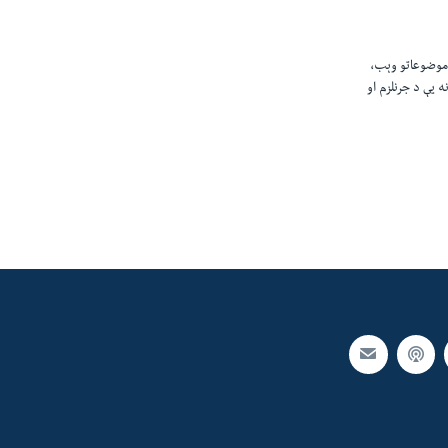
 موضوعاتو وېب،
 يې د جرنلزم او