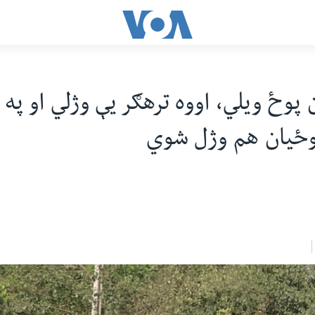
 پوځ ویلي، اووه ترهګر يې وژلي او په 
وځيان هم وژل شوي