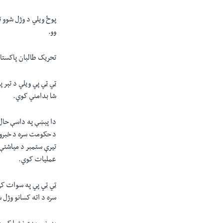
پوځ ویلي د وژل شوو ت
وو.
تحریک طالبان پاکستان
ټي ټي پي ويلي د تېر 
شا بدامني کوي.
دا پېښې په داسې حال
د حکومت سره د خبرو 
تيرې ستمبر د میاشتې 
عمليات کوي.
ټي ټي پي په سوات کې
سره د اته کسانو وژل 