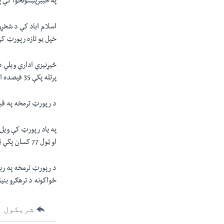
په خېبرپښتونخوا کې 
اسلام اباد کې د شخړو
خپل يو تازه رپورټ کې
پرتله پکې 35 فيصده اضافه شوې ده.
د رپورټ ترمخه په قبایلي ضل
او ټول 77 کسان پکې ټپيان شوي چې پکې 19 امنیتي اهلکار هم شامل وو.
ځواکونه د ترهګرو بن
شریکول