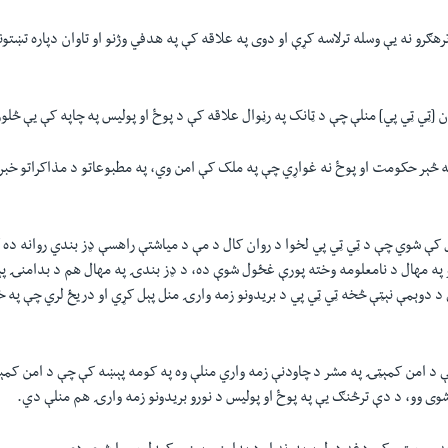
رهګرو نه یې وسله ترلاسه کړې او دوی په علاقه کې په هدفي وژنو او تاوان دپاره تښتون
 [ټي ټي پي] منلې چې د ټانک په رڼوال علاقه کې د پوځ او پولیس په چاپه کې يې څل
په څېر حکومت او پوځ نه غواړي چې په ملک کې امن وي، په مطبوعاتو د مذاکراتو خبره
 کې شوي چې د ټي ټي پي لخوا د روان کال د مې د میاشتې راهسې ډز بندي روانه ده 
په مهال د نامعلومه وخته پورې غځول شوې ده، د ډز بندۍ په مهال هم د بدامنۍ پ
د دوېمې نېټې څخه ټي ټي پي د بريدونو زمه وارۍ منل پېل کړي او دريځ لري چې په خ
 د امن کمېټۍ په مشر د چاودنې زمه واري منلې وه په کومه پېښه کې چې د امن کم
شوی وو، د دې ترڅنګ يې په پوځ او پوليس د نورو بریدونو زمه وارۍ هم منلې دي.