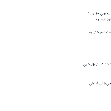
سيکورټي سټډيز په
ارډ شوې وې.
ډ شوي چې د تېر اګست د میاشتې په
په ياد رپورټ کې ويل شوي د ستمبر په میاشت کې د ترهګرۍ په 42 حملو کې د 24 امنیتي اهلکارو په ګډون 40 کسان وژل شوي
ګونو کچه 60 فيصدي ته پورته شوې چې ښايې امنیتي