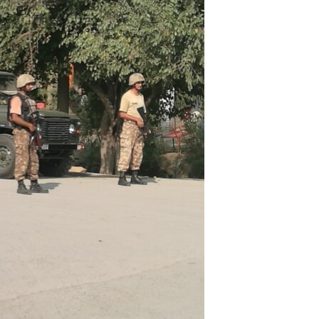
اداریه
لته
ه
خکې
رکزي
ټون
ه
اوړئ