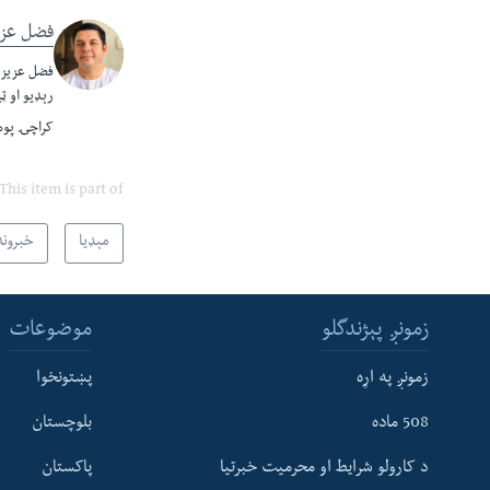
فضل عزی
فضل عزيز پ
رېډيو او ټ
کراچۍ پوهن
This item is part of
مېډیا
خبرونه
زمونږ پېژندگلو
موضوعات
زمونږ په اړه
پښتونخوا
508 ماده
بلوچستان
د کارولو شرایط او محرمیت خبرتیا
پاکستان