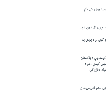
و په پېښو کې ککړ
ور غړي وژل شوي دي.
 کوي او د پردې په
کومه چې د پاکستان
ېښې کېدې، خو د
پله دفاع کې
ېټۍ مشر ادريس خان