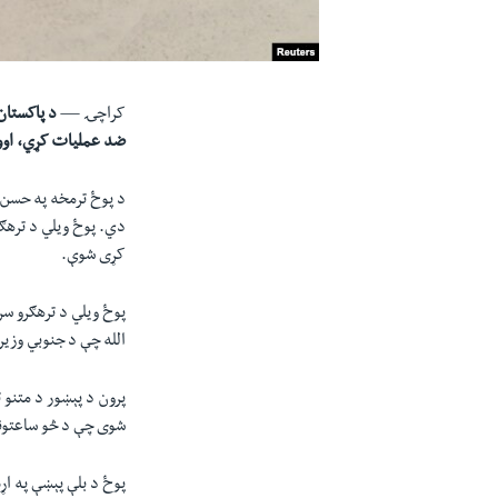
کراچۍ —
د پاکستان
ضد عمليات کړي، اووه
د پوځ ترمخه په حسن 
دي. پوځ ويلي د ترهګر
کړی شوې.
الله چې د جنوبي وزير
پرون د پېښور د متنو 
شوی چې د څو ساعتونو 
پوځ د بلې پېښې په اړ