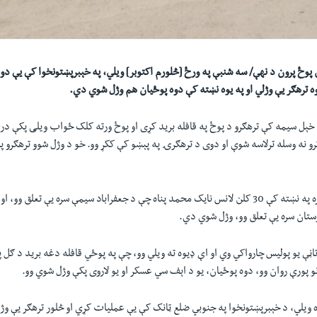
 پوځ پرون د نهې/ سه شنبې په ورځ [څلورم اکتوبر] ويلي، په خېبرپښتونخوا کې يې دوه 
 ترهګر يې وژلي او په يوه نښته کې دوه پوځيان هم وژل شوي دي.
خېل سيمه کې ترهګرو د پوځ په قافله بريد کړی او پوځ ورته کلک ځواب ويلی پکې در
و نه وسله ترلاسه شوې او دوی د ترهګرۍ په پېښو کې ککړ وو. خو د وژل شوو ترهګرو پې
ستان سره يې تعلق وو، وژل شوي دي.
تاڼې يو پولیس چارواکي وي او اې ډيوه ته ويلي وو، چې په پوځي قافله دغه بريد د ګل 
پورې روان وو، دوه پوځيان، يو د اېف سي عسکر او يو لاروی پکې وژل شوي وو.
ه ويلي، د خېبرپښتونخوا په جنوبي ضلع ټانک کې يې عملیات کړي او څلور ترهګر يې وژ