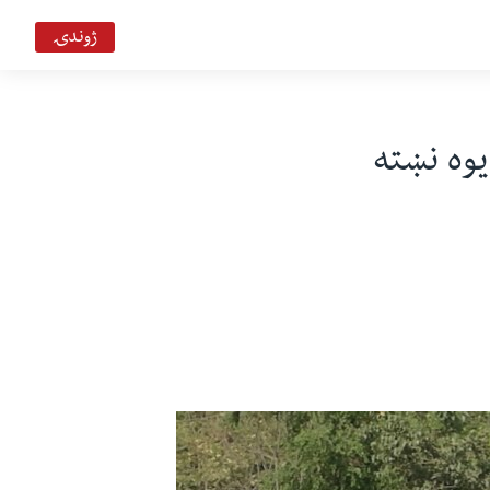
ژوندۍ
يوه نښته