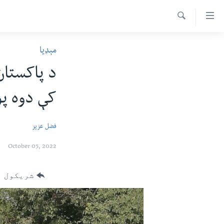
اس
سیدونکی
Search
ینک
کور پاڼه
مېډیا
لته
د سېمې خبرونه
ه
د پاکستان
ړاندې
پاکستان
پښتونخوا
رکزي
کې دوه پ
ټاکنې
بلوچستان
ُزیاتو
امریکا
ه
فضل عزیز
اوړئ
نړۍ
لته
October 05, 2022
افغانستان
ه
خکې
داعش او تندروي
شریکول
رکزي
ټې وي
ټون
ه
دروغ ریښتیا
اوړئ