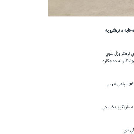
ځايه د ترهګرو په
ې ترهګر وژل شوي
ژندګلو نه ده ښکاره
پوځ ویلي د ترهګرو سره په نښته کې 30 کلن لانس نايک محمد پناه چې د جعفراباد سيمې سره يې تعلق وو، او 36 سپاهي شمس
په مازیګر پينځه بجې
لي دي.