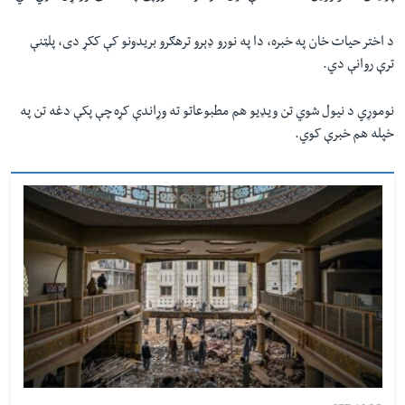
د اختر حیات خان په خبره، دا په نورو ډېرو ترهګرو بریدونو کې ککړ دی، پلټنې
ترې روانې دي.
نوموړي د نیول شوي تن ويډيو هم مطبوعاتو ته وړاندې کړه چې پکې دغه تن په
خپله هم خبرې کوي.