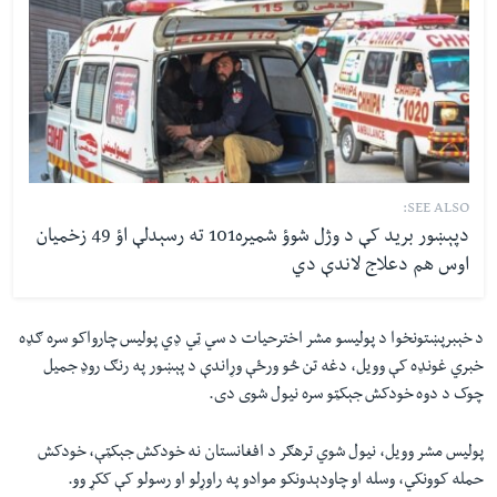
SEE ALSO:
دپېښور برید کې د وژل شوؤ شمیره101 ته رسېدلې اؤ 49 زخمیان
اوس هم دعلاج لاندې دي
د خېبرپښتونخوا د پوليسو مشر اخترحيات د سي ټي ډي پوليس چارواکو سره ګډه
خبري غونډه کې وويل، دغه تن څو ورځې وړاندې د پېښور په رنګ روډ جميل
چوک د دوه خودکش جېکټو سره نيول شوی دی.
پوليس مشر وويل، نيول شوي ترهګر د افغانستان نه خودکش جېکټې، خودکش
حمله کوونکي، وسله او چاودېدونکو موادو په راوړلو او رسولو کې ککړ وو.