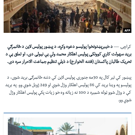
لته
اداریه
ه
خکې
Learning English
رکزي
ټون
FOLLOW US
ه
کراچۍ —
د خېبرپښتونخوا پوليسو دعوه وکړه، د پېښور پوليس لاين د ځانمرګي
اوړئ
بريد سهولت کاري کوونکی پوليس اهلکار محمد ولي یې نيولی دی، او تعلق یې د
تحریک طالبان پاکستان (فتنه الخوارج) د ذيلي تنظيم جماعت الاحرار سره دی.
ژبې
پېښور کې تېر کال په
30
مه جنورۍ پوليس لاين کې دننه ځانمرګی بريد شوی، د
پولیسو په وينا بريد کې
86
پوليس اهلکار وژل شوي او
249
ژوبل شوي وو. په بريد
کې د وژل شوو ټوله شمېره د 100 نه زیاته وه خو زيات پکې پوليس اهلکار وژل
شوي وو.