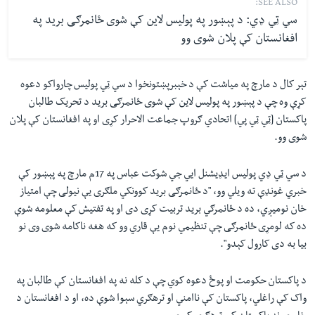
SEE ALSO:
سي ټي ډي: د پېښور په پوليس لاين کې شوی ځانمرګی بريد په
افغانستان کې پلان شوی وو
تېر کال د مارچ په مياشت کې د خېبرپښتونخوا د سي ټي پوليس چارواکو دعوه
کړې وه چې د پېښور په پوليس لاين کې شوی ځانمرګی بريد د تحریک طالبان
پاکستان [ټي ټي پي] اتحادي ګروپ جماعت الاحرار کړی او په افغانستان کې پلان
شوی وو
.
د سي ټي ډي پوليس ایډيشنل ايي جي شوکت عباس په 17م مارچ په پېښور کې
خبري غونډې ته ويلي وو، "د ځانمرګی بريد کوونکي ملګری یې نيولی چې امتياز
خان نوميږي، ده د ځانمرګي برید تربيت کړی دی او په تفتيش کې معلومه شوې
ده که لومړی ځانمرګی چې تنظيمي نوم یې قاري وو که هغه ناکامه شوی وی نو
بيا به دی کارول کېدو".
د پاکستان حکومت او پوځ دعوه کوي چې د کله نه په افغانستان کې طالبان په
واک کې راغلي، پاکستان کې ناامني او ترهګري سېوا شوې ده، او د افغانستان د