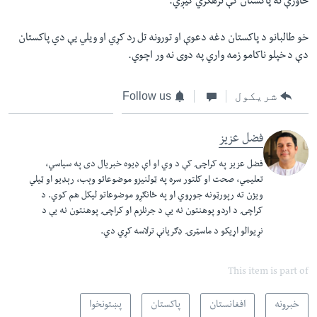
خاورې نه پاکستان کې ترهګري کيږي.
خو طالبانو د پاکستان دغه دعوې او تورونه تل رد کړي او ويلي یې دي پاکستان
دې د خپلو ناکامو زمه واري په دوی نه ور اچوي
.
شریکول
Follow us
فضل عزیز
فضل عزيز په کراچۍ کې د وي او اې ډيوه خبريال دی په سياسي،
تعليمي، صحت او کلتور سره په ټولنيزو موضوعاتو وېب، رېډيو او ټيلي
ويژن ته رپورټونه جوړوي او په ځانګړو موضوعاتو ليکل هم کوي. د
کراچۍ د اردو پوهنتون نه يې د جرنلزم او کراچۍ پوهنتون نه يې د
نړيوالو اړيکو د ماسټرۍ ډګريانې ترلاسه کړي دي.​
This item is part of
خبرونه
افغانستان
پاکستان
پښتونخوا