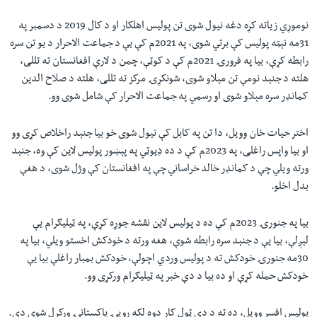
نوموړي زياته کړه دغه نيول شوی تن پوليس اهلکار او د کال 2019 د دسمبر په
31
مه نېټه پوليس کې برتي شوی، په
2021
م کې یې د جماعت الاحرار د يو تن سره
رابطه کړې، بيا په فرورۍ
2021
م کې د کوټې، چمن د لارې افغانستان ته تللی،
هلته د جنېد نومې تن مېلاو شوی، شونکړۍ مرکز ته تللی، هلته د صلاح الدين
کمانډر سره مېلاو شوی او رسمي په جماعت الاحرار کې شامل شوی وو.
اختر حیات خان وويل، دا تن په کابل کې نيول شوی خو بيا جنېد راخلاص کړی وو
او بيا واپس راغلی، په 2023م کې د ده ډيوټي په پېښور پوليس لاين کې وه، جنېد
ورته ویلي چې د کمانډر خالد خراساني چې په افغانستان کې وژل شوی، د هغې
بدل اخلو.
بيا په جنورۍ
2023
م کې ده د پوليس لاين نقشه جوړه کړې، په ټيليګرام یې
لېږلې، بيا یې د جنېد سره رابطه شوې، هغه ورته د خودکش اخستو ويلي، بيا په
30
مه جنورۍ خودکش ته د پوليس وردي اچولې، خودکش بمبار راغلې بيا یې
خودکش حمله کړې او ده بيا د دې خبر په ټيليګرام ورکړی وو.
پوليس افسر وويل، ده ته د دې ټول کار دوه لکه روپۍ پاکستانۍ ورکړل شوي دي.