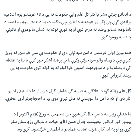
د اتمانزو جرګې مشر ډاکټر ګل علم وایي حکومت ته يې د 38 غوښتنو یوه اعلامیه
وړاندې کړې چې پکې یو غوښتنه دا شوې چې حکومت به د هدفي پېښو مقدمه د
نامالومه کسانو پرضد نه درج کوي او په فوري توګه به کسان مالوموي او قانوني
چلند به ورسره کوي.
هغه وویل ټولې غوښتنې د امن سره تړلې دي او حکومت یې مني خو دوی ته وویل
کیږي چې د وسله والو سره جرګې وکړي یا یې پرضد لښکر جوړ کړي یا بیا په علاقه
کې د وسله والو د موجودیت امنیتي ځواکونو ته په ګوته کوي حکومت به يې
پرضد کاروایي کوي.
ګل علم زياته کړه دا علاقې په صوبه کې شاملې کړل شوي او دا د امنیتي ادارو
کار دی او که د امن دا غوښتنې نه منل کیږي دوی بیا د احتجاجونو لړۍ غځوي.
دا هدفي وژنې په داسې حال کې شوې چې د جمعې په ورځ (29م اکتوبر ) د
پېښور کور کمانډر لیفټیننټ جنرل حسن اظهر حیات د شمالي وزیرستان سفر
کړی وو او په اته کلن ضرب عضب عملیاتو د اطمینان څرګندونه کړې وه.