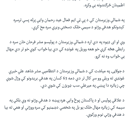
اطمینان څرګندونه یې وکړه.
په شمالي وزیرستان کې د پي ټي ایم فعال عید رحمان وایي پرله پسې ترسره
کېدونکو هدفي وژنو د سیمې خلک دسختې ویرې سره مخ کړي.
وي او ای ډیوه په دې اړه د شمالي وزیرستان د پولیسو مشر فرحان خان سره د
رابطې هڅه کړې خو هغه وویل په غونډه کې دې بیا ځواب کوي خو تر دې مهال
یې ځواب وه نه کړو.
د جولایۍ په میاشت کې د شمالي وزیرستان د انتظامیې مشر شاهد علي خبري
غونډې ته ویلي وو سږ کال تر دې دمه 63 کسان په هدفي بریدونو کې وژل شوي
چې زیاتره دا پېښې په میرعلي سب ډویژن کې شوي دي.
د علاقې پولیس او د پاکستان پوځ وایي هره پیښه د هدفي وژنو نه وي بلکې په
سیمه کې زیاتره مهال خلک یو بل په شخصي دښمنیو کې سره ووژني او هغې ته بیا
د هدفي وژنې نوم ورکوي.