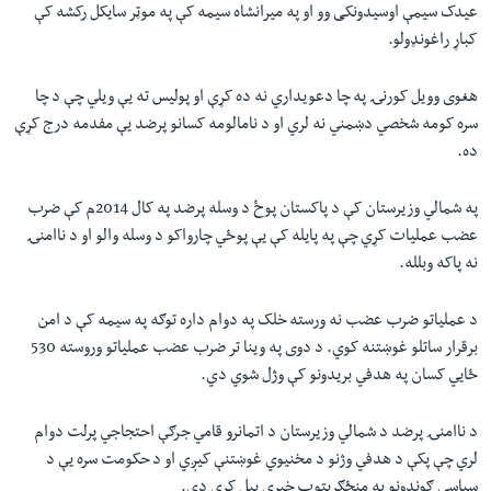
عیدک سیمې اوسیدونکی وو او په میرانشاه سیمه کې په موټر سایکل رکشه کې
کباړ راغونډولو.
هغوی وویل کورنۍ په چا دعویداري نه ده کړې او پولیس ته يې ويلي چې د چا
سره کومه شخصي دښمني نه لري او د نامالومه کسانو پرضد یې مفدمه درج کړې
ده.
په شمالي وزیرستان کې د پاکستان پوځ د وسله پرضد په کال 2014م کې ضرب
عضب عملیات کړي چې په پایله کې يې پوځي چارواکو د وسله والو او د ناامنۍ
نه پاکه وبلله.
د عملياتو ضرب عضب نه ورسته خلک په دوام داره توګه په سيمه کې د امن
برقرار ساتلو غوښتنه کوي. د دوی په وینا تر ضرب عضب عملیاتو وروسته 530
ځایي کسان په هدفي بریدونو کې وژل شوي دي.
د ناامنۍ پرضد د شمالي وزیرستان د اتمانرو قامي جرګې احتجاجي پرلت دوام
لري چې پکې د هدفي وژنو د مخنيوي غوښتنې کیږي او د حکومت سره یې د
سیاسي ګوندونو په منځګړیتوب خبرې پېل کړي دي.