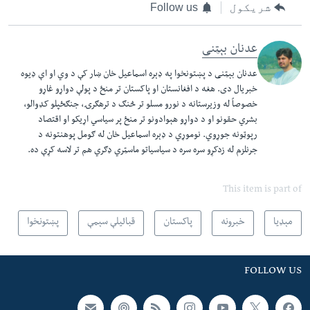
شریکول
Follow us
عدنان بېټنی
عدنان بېټنی د پښتونخوا په ډېره اسماعیل خان ښار کې د وي او اې ډیوه
خبریال دی. هغه د افغانستان او پاکستان تر منځ د پولې دواړو غاړو
خصوصاً له وزیرستانه د نورو مسلو تر څنګ د ترهګرۍ، جنګځپلو کډوالو،
بشري حقونو او د دواړو هېوادونو تر منځ پر سیاسي اړیکو او اقتصاد
رپوټونه جوړوي. نوموړي د ډېره اسماعیل خان له ګومل پوهنتونه د
جرنلزم له زدکړو سره سره د سیاسیاتو ماسټري ډګري هم تر لاسه کړې ده.
This item is part of
مېډیا
خبرونه
پاکستان
قبائیلې سېمې
پښتونخوا
FOLLOW US