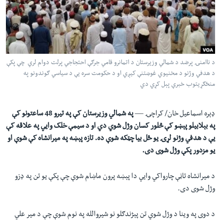
لته
اداریه
ه
خکې
Learning English
رکزي
ټون
FOLLOW US
د ناامنۍ پرضد د شمالي وزیرستان د اتمانرو قامي جرګې احتجاجي پرلت دوام لري چې پکې
ه
د هدفي وژنو د مخنيوي غوښتنې کیږي او د حکومت سره یې د سیاسي ګوندونو په
اوړئ
منځګړیتوب خبرې پېل کړي دي
ژبې
ډېره اسماعيل خان/ کراچۍ —
په شمالي وزیرستان کې په تيرو 48 ساعتونو کې
په بېلابيلو پېښو کې څلور کسان وژل شوي دي او د سيمې خلک وايي په علاقه کې
يې د هدفي وژنو لړۍ یو ځل بیا چټکه شوې ده. تازه پېښه په میرانشاه کې شوې او
يو مزدور پکې وژل شوی دی.
د میرانشاه تاڼې چارواکي وایي دا پېښه پرون ماښام شوې چې پکې یو تن په ډزو
وژل شوی دی.
د دوی په وینا د وژل شوي تن پېژندګلو نو شیروالله په نوم شوې چې د میر علي