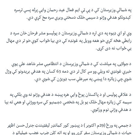
په شمالي وزیرستان کې د پي ټي ایم فعال عید رحمان وایي پرله پسې ترسره
کېدونکو هدفي وژنو د سیمې خلک دسختې ویرې سره مخ کړي دي.
وي او اې ډیوه په دې اړه د شمالي وزیرستان د پولیسو مشر فرحان خان سره د
رابطې هڅه کړې خو هغه وویل په غونډه کې دې بیا ځواب کوي خو تر دې مهال
یې ځواب نه دی کړی.
د جولایۍ په میاشت کې د شمالي وزیرستان د انتظامیې مشر شاهد علي يوې
خبري غونډې ته ویلي وو سږ کال تر دې دمه 63 کسان په هدفي بریدونو کې وژل
شوي چې زیاتره دا پېښې په میرعلي سب ډویژن کې شوي دي.
د علاقې پولیس او د پاکستان پوځ وایي هره پېښه د هدفي وژنو نه وي بلکې په
سیمه کې زیاتره مهال خلک یو بل په شخصي دښمنیو کې سره ووژني او هغې ته بیا
د هدفي وژنې نوم ورکوي.
د جمعې په ورځ (29م اکتوبر ) د پېښور کور کمانډر لیفټیننټ جنرل حسن اظهر
حیات د شمالي وزیرستان سفر کړی وو او په اته کلن ضرب عضب عملیاتو د