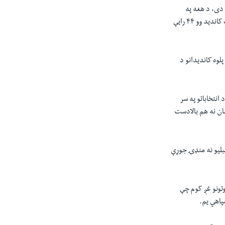
نه اخستي او کامياب شوی دی، د هغه په
مقابله کې د پښتونخوا ملي عوامي ګوند سېنېټر عثمان خان کاکړ چې د مسلم ليګ ن او نورو اتحاديانو شريک کانديد وو ۴۴ رايې
لوه کانديدانو د
انتخاباتو په سر
یمان نه هم بالادست
مبليو نه منډۍ جوړې
وتونو غږ کوم چې
پاهي يم.