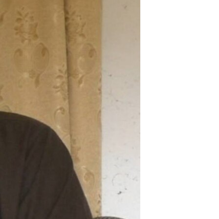
اداریه
لته
ه
خکې
رکزي
ټون
ه
اوړئ