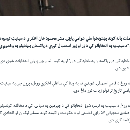
لت پاله ګوند پښتونخوا ملي عوامي پارټۍ مشر محمود خان اڅکز
ي​
د سېنېټ ترسره شوؤ
د سېنېټ په انتخاباتو کې د زر او زور استعمال کيږي د پاکستان بنيادونو به وڅنډيږي"
 خطره کې دی پاکستان په خطره کې دی" او په کوم انداز چې پروني انتخابات شوي دي 
 شوی دی.
ه ورځ د قامي اسمبلۍ غونډې ته په وېنا کې ښاغلي اڅکزي وويل، پرون چې په سېنې
ياسي تاريخ تر ټولو زيات تور داغ دی.
 ورځ د سېنېټ په ترسره شوؤ انتخاباتو کې د چيرمېن په سيالۍ کې د مخالفه ګوندونوپ
انصاف شريک کانديد صادق سنجراني ۵۷ رايې اخستی او د حکومت واکمنه ګوند مسلم ليګ ن او اتحا