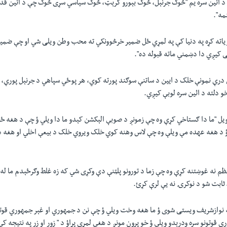
زه د ائين سره يم "څوک جرنېل، څوک بېورو کرېټ، څوک سیاسي سړی څوک چې د ائين قدر
مه".
اته کړه په دنيا کې په لمړي ځل ضمير خرڅوونکي ته محب وطن ويلی شي او چې ضمير
 کيږي دا دښمني ماته قبوله ده".
درې نمونې خلک د ايين د ساتنې سوګند پورته کوي، هر پوځي سپاهي د جرنېل پورې،
 خو دلته د ائين سره لوبې کيږي.
ل "ما دا ګستاخي کړې وه چې زمونږ د صوبې الېکشن کېدو ما دا ويلي ؤ چې د هغه ځا
د هغه عهده مې ويلې وه چې لاس وهنه کوي خلک ويروي خلک د بيعې اخلي او هغه د 
ظم نه غوښتنه کړې وه چې زما د تورونو پلټنې دې وکړی شي که زه غلط وګرځېدم ما له
 ثابت شو د نوکرۍ نه يې لرې کړئ.
ه نوازشريف ویستی شوی ؤ ما هغه وخت ویلي ؤ چې نن د جمهوري او غېر جمهوري قوت
 قوتونو سره ودرېدو ويلي ؤ خو پرون مونږ د هغې لمړی پړاؤ د " زور او زر په نتيجه کې 