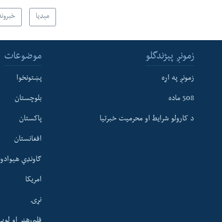
مېډیا
خبرونه
زمونږ پېژندگلو
موضوعات
زمونږ په اړه
پښتونخوا
508 ماده
بلوچستان
د کارولو شرایط او محرمیت خبرتیا
پاکستان
افغانستان
ګاونډي هېوادون
امریکا
نړۍ
فلم،هنر او لوی