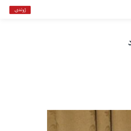
ژوندۍ