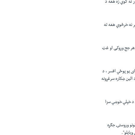
 نه کوي زه هغه د
 نه خرڅوي هغه ته
 هر جج وړوکی او غټ
ی يو پوځي افسر ، د
ائين ښکاره سرغړونه
 د خپلې خوښې سزا
ونو وروستۍ جګړه
وبايلو".