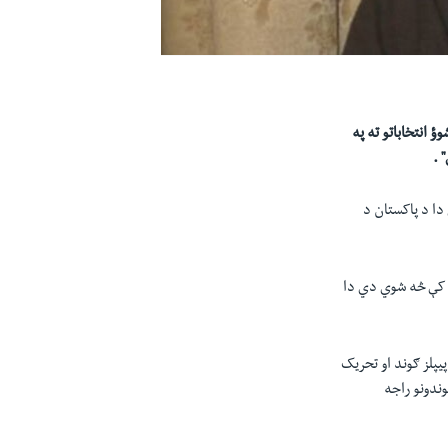
 انتخاباتو ته په
 .
دا د پاکستان د
ټ کې څه شوي دي دا
يپلز ګوند او تحریک
دي ګوندونو راجه