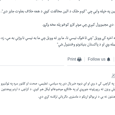
ين په خپله وايي چې "کوم خلک د ائين مخالفت کوي د هغه خلاف بغاوت جايز دی".
ه دې مجبورول کيږي چې مونږ لارو کوڅو پله مخه وکړو.
 اخره کې وويل "چې تا څوک نيسي نا، ما ور ته وويل چې ما به نيسي نا وژني به مې، زه ه
له وي او د پاکستان بنيادونو وڅنډول شي"
Print
Follow us
ز
ه کراچۍ کې د وي او اې ډيوه خبريال دی په سياسي، تعليمي، صحت او کلتور سره په ټولنيزو
يلي ويژن ته رپورټونه جوړوي او په ځانګړو موضوعاتو ليکل هم کوي. د کراچۍ د اردو پوهنتون نه
تون نه يې د نړيوالو اړيکو د ماسټرۍ ډګريانې ترلاسه کړي دي.​