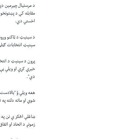
اخستي دي.
د سېنېټ د ټاکنو وروس
سېنېټ انتخابات ګټل
پرون د سېنېټ د انتخا
خبرې کړي او ويلي يې ؤ
دي".
هغه ويلي ؤ "بالادست 
شوي او ماته دلته په 
ښاغلي اڅکز ي نن په خ
زمونږ د اتحاد او اتف