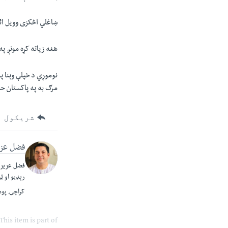
ښاغلي اڅکزی وويل ائ
هغه زياته کړه مونږ پ
نوموړي د خپلې وېنا په
مرګ به په پاکستان حم
شریکول
فضل عزی
فضل عزيز پ
رېډيو او ټ
کراچۍ پوهن
This item is part of