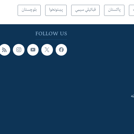
پاکستان
قبائیلې سېمې
پښتونخوا
بلوچستان
FOLLOW US
ه
ې