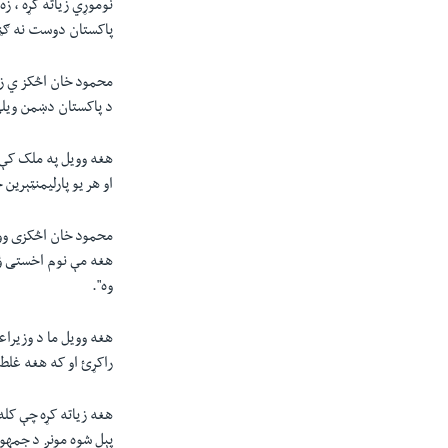
نوموړي زیاته کړه ، 
پاکستان دوست نه ګڼ
محمود خان اڅکز ي زي
د پاکستان دښمن ويلی
هغه وويل په ملک کې 
او هر يو پارليمنټېرين
محمود خان اڅکزی ووي
هغه مې نوم اخستی ؤ 
وه".
هغه وويل ما د وزیراع
راکړئ او که هغه غلط
هغه زياته کړه چې کل
پېل شوه مونږ د جمهوري