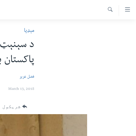
اس
سیدونکی
Search
ینک
کور پاڼه
مېډیا
لته
د سېمې خبرونه
ه
د سېنېټ پ
ړاندې
پاکستان
پښتونخوا
رکزي
پاکستان ب
ټاکنې
بلوچستان
ُزیاتو
امریکا
ه
فضل عزیز
اوړئ
نړۍ
لته
March 13, 2018
افغانستان
ه
خکې
داعش او تندروي
شریکول
رکزي
ټې وي
ټون
ه
دروغ ریښتیا
اوړئ