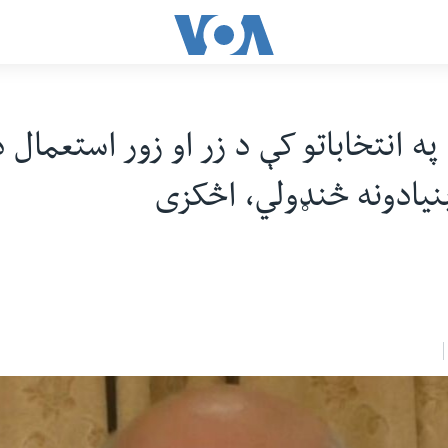
ه انتخاباتو کې د زر او زور استعمال د
نيادونه څنډولي، اڅکزی