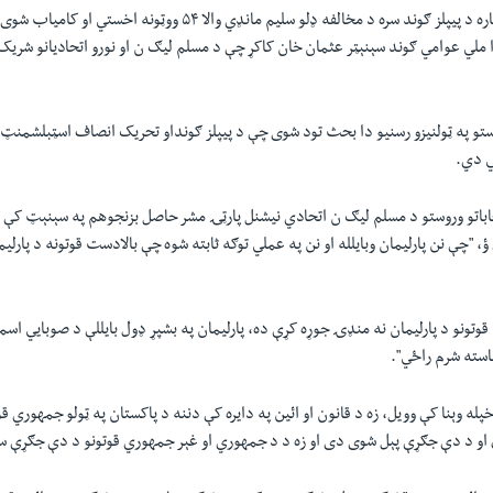
د مرستيال چيرمېن دپاره د پيپلز ګوند سره د مخالفه ډلو سليم مانډي والا ۵۴ ووټو
تو په ټولنيزو رسنیو دا بحث تود شوی چې د پيپلز ګونداو تحريک انصاف اسټبلشمنټ پ
ي دي.
باتو وروستو د مسلم ليګ ن اتحادي نيشنل پارټۍ مشر حاصل بزنجوهم په سېنېټ کې د 
، "چې نن پارليمان وبايلله او نن په عملي توګه ثابته شوه چې بالادست قوتونه د پارل
قوتونو د پارليمان نه منډۍ جوړه کړې ده، پارليمان په بشپړ ډول بايللې د صوبايي اس
ناسته شرم راځي".
پله وېنا کې وويل، زه د قانون او ائين په دايره کې دننه د پاکستان په ټولو جمهوري ق
اق او د دې جګړې پېل شوی دی او زه د د جمهوري او غېر جمهوري قوتونو د دې جګړې س