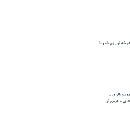
ر څه تيار يم خو زما
 موضوعاتو وېب،
 يې د جرنلزم او