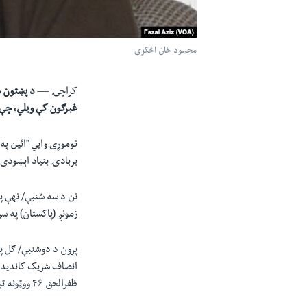
محمود خان اڅکزی
کراچۍ —
د پښتون م
غبرګون کې ويلي، چې "
نوموړی وايي "ائين په
بربادۍ بنياد اېښودی
نن د سه شنبې/ نهې پ
زمونږ (پاکستان) په س
پرون د دوشنبې/ ګل په
ظفرالحق ۴۶ ووټونه ترلاسه کړي دي.