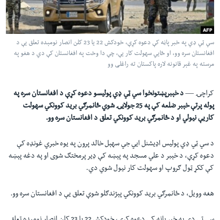
لته
اداریه
ه
خکې
Learning English
رکزي
سي ټي ډي په خبر پاڼه کې دعوه کړې، خودکش 22 يا 23 کلن انصار نومېده تعلق یې د
افغانستان سره وو، او ځايي سهولت کار یې، چې دا وخت په افغانستان کې دي د هغو په
ټون
FOLLOW US
مرسته په غېر قانونه لاره پاکستان ته راغلی وو
ه
اوړئ
کراچۍ —
د خېبرپښتونخوا سي ټي ډي پوليسو دعوه کړې د افغانستان سره په
پوله پرتې خېبر ضلعه کې په 25 جولايۍ شوي ځانمرګي برید کوونکي سهولت
ژبې
کاریې نيولي او د ځانمرګي برید کوونکي تعلق د افغانستان سره وو.
د سي ټي ډي پوليس اډيشنل ايي جي سهېل خالد پرون په يوه خبري غونډه کې
دعوه کړې، د خېبر د علي مسجد په پېښه کې ډیر پرمختګ شوی او په دغه پېښه
کې ککړ ټول ګروپ او سهولت کار نيول شوي دي.
هغه وویل، د ځانمرګي بريد کوونکي پېژندګلو شوې تعلق یې د افغانستان سره وو.