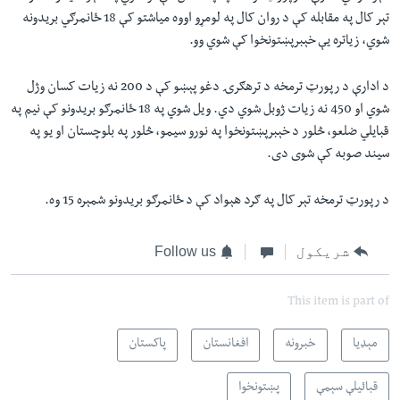
تېر کال په مقابله کې د روان کال په لومړو اووه مياشتو کې 18 ځانمرګي بريدونه
شوي، زياتره یې خېبرپښتونخوا کې شوي وو.
د ادارې د رپورټ ترمخه د ترهګرۍ دغو پېښو کې د 200 نه زیات کسان وژل
شوي او 450 نه زیات ژوبل شوي دي. ويل شوي په 18 ځانمرګو بريدونو کې نیم په
قبایلي ضلعو، څلور د خېبرپښتونخوا په نورو سيمو، څلور په بلوچستان او يو په
سيند صوبه کې شوی دی.
د رپورټ ترمخه تېر کال په ګرد هېواد کې د ځانمرګو بریدونو شمېره 15 وه.
شریکول
Follow us
This item is part of
مېډیا
خبرونه
افغانستان
پاکستان
قبائیلې سېمې
پښتونخوا