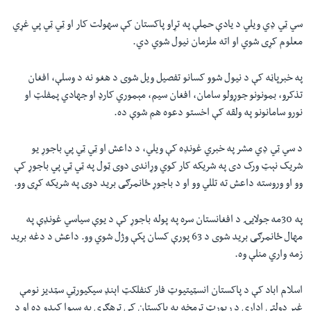
سي ټي ډي ويلي د يادې حملې په تړاو پاکستان کې سهولت کار او ټي ټي پي غړي
معلوم کړی شوي او اته ملزمان نيول شوي دي.
په خبرپاڼه کې د نيول شوو کسانو تفصيل ويل شوی د هغو نه د وسلې، افغان
تذکرو، بمونونو جوړولو سامان، افغان سيم، مېموري کارډ او جهادي پمفلټ او
نورو سامانونو په ولقه کې اخستو دعوه هم شوې ده.
د سي ټي ډي مشر په خبري غونډه کې ويلي، د داعش او ټي ټي پي باجوړ يو
شريک نېټ ورک دی په شريکه کار کوي وړاندی دوی ټول په ټي ټي پي باجوړ کې
وو او وروسته داعش ته تللي وو او د باجوړ ځانمرګی بريد دوی په شريکه کړی وو.
په 30مه جولايۍ د افغانستان سره په پوله باجوړ کې د يوې سياسي غونډې په
مهال ځانمرګی بريد شوی د 63 پورې کسان پکې وژل شوي وو. داعش د دغه بريد
زمه واري منلې وه.
اسلام اباد کې د پاکستان انسټيتیوټ فار کنفلکټ اېنډ سیکيورټي سټدیز نومې
غېر دولتي ادارې د رپورټ ترمخه په پاکستان کې ترهګري په سېوا کیدو ده او د