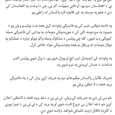
سي ټي ډي په خبر پاڼه کې دعوه کړې، خودکش 22 يا 23 کلن انصار نومېده تعلق
یې د افغانستان سره وو، او ځايي سهولت کار یې، چې دا وخت په افغانستان کې
دي د هغو په مرسته په غېر قانونه لاره پاکستان ته راغلی وو.
په 25مه جولايۍ خېبر کې يو ځانمرګی چاودنه کړې هغه خت پوليسو ويلي وو د
جمرود په سړه چینه کلي کې د جوړېدونکي جومات په ودانۍ کې ځانمرګی حمله
کوونکی پټ شوی، کله چې پولیس د مشکوک وسله والو نیولو دپاره د عملیاتو په
مهال جومات ته ورغلل نو هغه چاودېدونکي مواد خلاص کړل.
په چاودنه کې اېډېشنل اېس اېچ او ووژل شوی وو، د وژل شوي پولیس افسر
شناخت د عدنان اپریدي په نوم شوې وه.
تحریک طالبان پاکستان مطبوعاتو سره په شريک کړي بيان کې د ياد ځانمرګي
برید څخه د لا تعلقۍ ويلي وو.
خو سي ټي ډي په خبر پاڼه کې ويلي، ټي ټي پي د دغه بريد څخه د لاتعلقۍ اعلان
کړی خو دغه اعلان یې دروغ ثابت شوی او په برید کې د ټي ټي پي د شورا پورې
د ککړتيا ناقابل ترديد تکنيکي شواهد ترلاسه شوي دي.