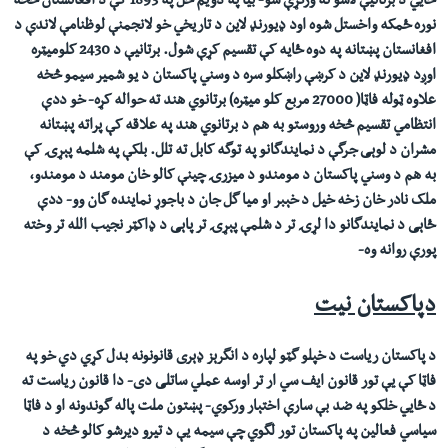
ځا
يي
د برتانیې لاسو ته ورکړې شو- بیا په دویم ځل په 1893 کې د افغانستان څخه
نوره ځمکه واخستل شوه اود ډیورنډ لاین د تاريخي خو لانجمنې لوظنامې لاندې د
افغانستان پښتانه په دوه ځایه کې تقسيم کړې شول. برتانیې د 2430 کلومیټره
اوږد ډیورنډ لاین د کرښې راښکلو سره د وسني پاکستان د یو شمیر سيمو څخه
علاوه ټوله فاټا( 27000 مربع کلو میټره) برتانوي هند ته حواله کړه- خو ددې
انتظامي تقسيم څخه وروستو به هم د برتانوي هند په علاقه کې پراته پښتانه
مشران د لوېی جرگې د نمایندگانو په توگه کابل ته تلل. بلکې په شلمه پېړۍ کې
به هم د وسني پاکستان د مومندو د میزرۍ چينې کالو خان مومند د مومندو،
ملک نادر خان زخه خیل د خېبر او میا گل جان د باجوړ نماینده گان وو- ددې
ځاېی د نمایندگانو دا لړۍ تر د شلمې پېړۍ تر پاېی د ډاکټر نجيب الله تر وخته
پورې روانه وه-
دپاکستان نیت
د پاکستان ریاست د خپلو گټو لپاره د انگرېز ډېری قانونونه بدل کړي دي خو په
فاټا کې یې تور قانون ایف سي ار تر اوسه عملي ساتلی دی- دا قانون ریاست ته
د ځايي خلکو په ضد بې سارې اختېار ورکوي- پښتون ملت پاله گوندونه او د فاټا
سیاسي فعالين په پاکستان تور لگوي چې سيمه یې د تیرو دیرشو کالو څخه د