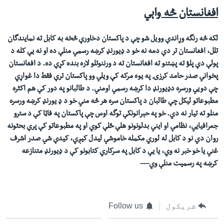
افغانستان څه واېي
لکه څه رنگه وړاندې وویل شو چې د پاکستان دخاورې څخه به کابل ته نمایندگان
تلل، افغانستان تر دې دمه نه خو د ډیورنډ کرښه رسمي منلې ده او نه یې کله د
پولې دې پلؤ ته پښتنو ته افغانستان ته د ورننوتلو لاره بنده کړې ده. د افغانستان
پخواني صدر حامد کرزۍ په یوه مرکه کې ويلي وو پاکستان ترې فقط دا غواړي
چې دويي ورسره دډیورنډ دا کرښه رسمي اومني. د طالبانو په دور کې هم اکثره
مطبوعاتو ليکل چې طالبان د پاکستان سره هر څه مني خو د ډ یورنډ کرښه ورسره
منلو ته تیار نه دي. خو په حېرانونکې توگه اوس چې پاکستان په فاټا کې د سترو
جعرافيايي، نظامي او ايني بدلونونو هلې ځلې کوي او په مطبوعاتو کې پرې بحثونه
روان دي نو د کابل له لوري مکمله خاموشي لیدل کیږي، کیدې شي صدر اشرف
غني یا خو خبر نه وي، یا یې د کابل په سرکاري کتابونو کې د ډیورنډ متنازعه
کرښه په رسمیت منلې وي—
شریکول
Follow us