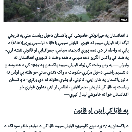
لته
اداریه
ه
خکې
Learning English
رکزي
ټون
د افغانستان په حیرانونکې خاموشۍ کې پاکستان دخپل ریاست مټې په تاريخي
FOLLOW US
ه
توگه ازاد قبايلي سيمو ته غزوي- قبایلي سيمې یا فاټا د نولسمې پېړۍ(1800) د
اوړئ
پايې نه واخله تر دې دمه پورې لانجمنه سیاسي، جعرافيايي او قانوني نقشه لري-
په هند کې واکمن انگریز دغه سيمې د هغه وخت د کمزوري افغانستان نه
ژبې
ونیولې— په وس وخت کې ټوله قبايلي سيمه پاکستان په 1947 کې د هندوستان
د تقسيم راهسې د خپل مرکزي حکومت د واک لاندې ساتي خو هلته یې اولس ته
د نور پاکستان په شان ايني، قانوني، او بشري حقونه نه دي ورکړي- د پاکستان
ریاست په فاټا کې تاريخي، جعرافيايي، نظامي او ايني بدلون غواړي خو
افغانستان خوا ته خاموشي ليدل کیږي—
په فاټا کې ايئن او قانون
د پاکستان په 27 زره مربع کلوميټره قبایلي سيمه فاټا کې د میلینو خلقو سره لکه د