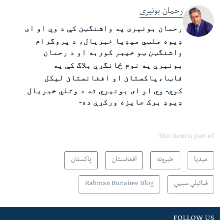
رحمان بونیری
رحمان بونېری په واشنگټن کې د وي او ای
ډیوه ملټي میډیا خبریال
،
د پروگرام
واشنگټن ټو خیبر کوربه او د رحمان
بونېري په نوم ځانگړ
ي
بلاگ
کې په
فاټا،پاکستان
او
افغانستان لیکل
کوي- وي او ای
بونيري ته
د وتلي خبریال
ډیوډ برک جایزه ورکړې ده-
This item is part of
مېډیا
خبرونه
افغانستان
پاکستان
قبائیلې سېمې
Rahman Bunairee Blog
FOLLOW US