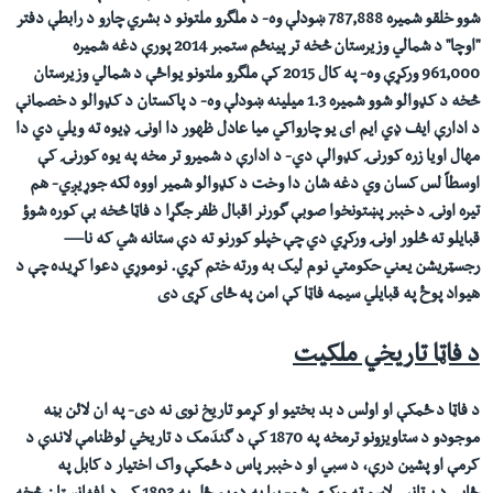
شوو خلقو شمیره 787,888 ښودلې وه- د ملگرو ملتونو د بشري چارو د رابطې دفتر
"
اوچا
"
د شمالي وزیرستان څخه تر پینځم ستمبر 2014 پورې دغه شمیره
961,000 ورکړې وه-
په کال 2015 کې ملگرو ملتونو یواځې د شمالي وزيرستان
څخه د کډوالو شوو شمیره 1.3 میلینه ښودلې وه-
د پاکستان د کډوالو د خصمانې
د
ادارې ایف ډي ایم ای
یو چارواکي میا عادل ظهور دا اونۍ ډیوه ته ويلي دي دا
مهال اویا زره کورنۍ کډوالې دي-
د ادارې د شمیرو تر مخه په یوه کورنۍ کې
اوسطاً لس کسان وي دغه شان دا وخت د کډوالو شمیر اووه لکه جوړیږي- هم
تیره اونۍ
د خېبر پښتونخوا صوبې گورنر اقبال ظفر جگړا د فاټا څخه بې کوره شوؤ
قبایلو ته څلور اونۍ ورکړي دي چې خپلو کورنو ته دې ستانه شي که نا—
رجسټریشن یعني حکومتي نوم ليک به ورته ختم کړي. نوموړي دعوا کړیده چې د
هیواد پوځ په قبايلي سيمه فاټا کې امن په ځای کړی دی
د فاټا تاريخي ملکیت
د فاټا د ځمکې او اولس د بد بختیو او کړمو تاریخ نوی نه دی- په ان لائن بڼه
موجودو د ستاويزونو ترمخه په 1870 کې د گندَمک د تاريخي لوظنامې لاندې د
کرمې او پشين درې، د سبي او د خېبر پاس د ځمکې واک اختیار د کابل په