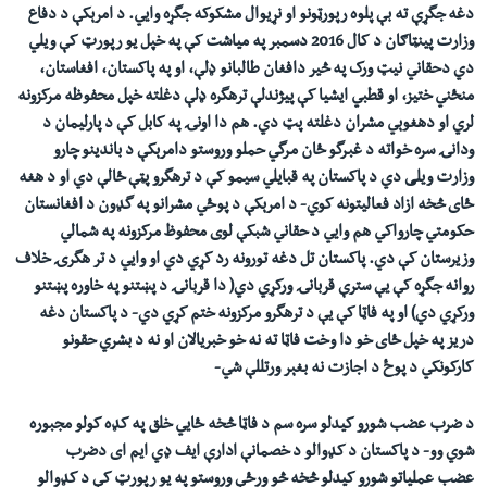
دغه جگړې ته بې پلوه رپورټونو او نړیوال مشکوکه جگړه وايي.
د امرېکې د دفاع
وزارت پينټاګان د
کال 2016
دسمبر په میاشت کې په خپل یو رپورټ کې ويلي
دي دحقاني نيټ ورک په څير دافغان طالبانو ډلې
، او په پاکستان، افغاستان،
منځني ختيز، او قطبي ایشیا کې پیژندلې ترهگره ډلې دغلته خپل محفوظه مرکزونه
لري او دهغوېي مشران دغلته پټ دي. هم دا اونۍ په کابل کې د پارلیمان د
ودانۍ سره خواته د غبرگو ځان مرگي حملو وروستو دامرېکې د باندينو چارو
وزارت ويلی دي د پاکستان په قبايلي سيمو کې د ترهگرو پټې ځالې دي
او د هغه
ځای څخه ازاد فعاليتونه کوي- د امرېکې د پوځي مشرانو په گډون د افغانستان
حکومتي چارواکي هم وايي د حقاني شبکې لوی محفوظ مرکزونه په شمالي
وزيرستان کې دي.
پاکستان تل دغه تورونه رد کړي دي او وايي د تر هگرۍ خلاف
روانه جگړه کې یې سترې قربانۍ ورکړي دي( دا قربانۍ د پښتنو په خاوره پښتنو
ورکړي دي) او په فاټا کې یې د ترهگرو مرکزونه ختم کړي دي- د پاکستان دغه
دريز په خپل ځای خو
دا وخت فاټا ته نه خو خبریالان او نه د بشري حقونو
کارکونکي د پوځ د اجازت نه بغېر ورتللې شي-
د ضرب عضب شورو کیدلو سره سم د فاټا څخه
ځا
يي خلق په کډه کولو مجبوره
شوي وو- د پاکستان د کډوالو د خصمانې ادارې ایف ډي ایم ای
دضرب
عضب
عملیاتو
شورو کیدلو څخه څو ورځې وروستو په یو رپورټ کې د کډوالو