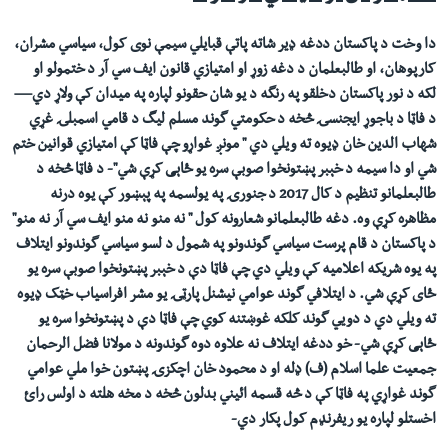
دا وخت د پاکستان ددغه ډیر شاته پاتې قبايلي سيمې
ن
وی
کول، سیاسي مشران،
کارپوهان، او طالبعلمان د دغه
زوړ او امتیازي قانون ایف سي آر د ختمولو او
لکه د نور پاکستان دخلقو په رنگه د یو شان حقونو لپاره په میدان کې ولاړ دي—
د فاټا د باجوړ ایجنسۍ څخه د حکومتي گوند مسلم ليگ د قامي اسمبلۍ غړ
ي
شهاب الدين خان
ډیوه ته ويلي دي " مونږ غواړو چې فاټا کې امتیازي قوانین ختم
شي او دا سيمه د خېبر پښتونخوا صوبې سره یو ځاېی کړې شي"- د فاټا څخه د
طالبعلمانو تنظيم د کال 2017 د جنورۍ په یولسمه په پېښور کې یوه درنه
مظاهره کړې وه. دغه طالبعلمانو شعارونه کول " نه منو نه منو ایف سي آر نه منو"
د پاکستان د قام پرست سیاسي گوندونو په شمول د لسو سیاسي گوندونو ایتلاف
په یوه شريکه اعلامیه کې ويلي دي چې فاټا دې د خېبر پښتونخوا صوبې سره یو
ځای کړې شي. د ایتلافي گوند عوامي نیشنل پارټۍ یو مشر افراسیاب خټک ډیوه
ته ويلي دي د دويي گوند کلکه غوښتنه کوي چې فاټا دې د پښتونخوا سره یو
ځاېی کړې شي- خو ددغه ایتلاف نه علاوه دوه گوندونه د مولانا فضل الرحمان
جمعیت علما اسلام (ف) ډله او د محمود خان اچکزۍ پښتون خوا ملي عوامي
گوند غواړي په فاټا کې د څه قسمه ائيني بدلون څخه د مخه هلته د اولس رائ
اخستلو لپاره یو ریفرنډم کول پکار دي-