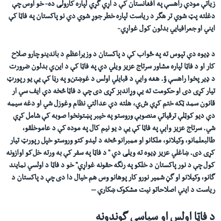
زیاتې مودې راهسې په افغانستان کې د اړي گړي لپاره کارولی ده- خو اوس چې
دغلته پټ شوي تر هگر د ریاست لپاره خطر جوړ شوي دي نو پاکستان په فاټا کې
ايني او جعرافيايي بدلون کول غواړي-
د ډیوه دې تپوس ته په ځواب کې
د پاکستان د وزيراعظم د باندينو چارو صلاح
کار او د فاټا لپاره مشاور سرتاج عزيز
ويلي دي په
فاټا کې د اين
ي
بدلون
ضرورت
د ډیر پخوا راهسې ؤ. هغه وايي د قبایلي اولس
د
غوښتن
و په رڼا کې
یې
یو
رپورټ
تیار کړی دی او حکومت ته یې وړاندېز کړی دی چې د فاټا څخه دې ایف سي
ا
ر
قانون سمد
ټکه ختم کړې ش
ي،
هلته دې عدالتي نظام وغوزل شي او دغه سيمه
دې دیو کوټلې
ترقیاتي
منصوبې وروستو په خیبر پښتونخوا صوبه کې شامل کړې
شي. سرتاج عزيز
واېي
په فاټا کې
یې
د یو نيم کال په موده کې د عاموخلقو،
طالبعلمانو، وکيلانو، ملکانو او ممبرانو څخه د لیدو کتو وروستو
خپل
رپورټ تیار
کړی دی. ښاغلي عزيز ډیو
ه
ته ويلی دي " د فاټا په سفر کې به
و
رته
خل
کو
اوازونه
کول چې د نور پاکستان د
خلکو
په رنگه حقونه غواړي"
خو د فاټا د اولسي نمایند
گانو، وکیلانو او گڼ شمیر نورو کار پوهانو وس هم خیال دا دی چې د پاکستان د
ریاست د ايني اصلاحاتو نیت مشکوک ښکاري –
د فاټا اولس او سیاسي گوندونه