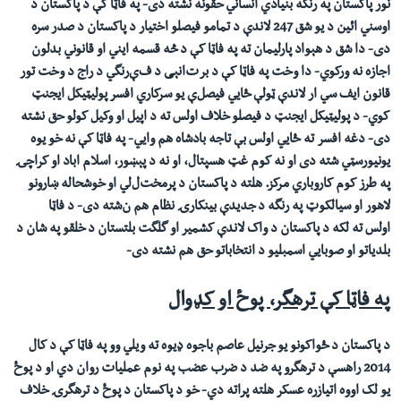
نور پاکستان په رنگه بنیادي انساني حقونه نشته دی
- په فاټا کې د پاکستان د
اوسني ائین د یو شق 247 لاندې د تمامو فیصلو اختیار د پاکستان د صدر سره
دی- دا شق د هېواد پارلیمان ته په فاټا کې د څه قسمه ایني او قانوني بدلون
اجازه نه ورکوي- دا وخت په فاټا کې
د بر
ت
انېی د ف
ې
رنگي
د
راج د وخت تور
قانون ایف سي
ا
ر لاندې
ټولې ځايي
فیصل
ې
یو سرکاري افسر پوليټیکل ایجنټ
کوي- د پولیټیکل ایجنټ د فیصلو خلاف اولس ته د اپيل او وکيل کولو حق نشته
دی-
دغه افسر
ته
ځا
يي اولس
بې تاجه بادشاه
هم
وايي
-
په فاټا کې نه خو یوه
یونیورسټي شته دی او نه کوم غټ هسپتال، او نه د پېښور، اسلام اباد او کراچۍ
په طرز کوم کاروباري مرکز. هلته د پاکستان د پرمخت
ل
لي او خوشحاله ښارونو
لاهور او سیالکوټ په رنگه د جديدې بینکارۍ نظام
هم ن
شته
دی-
د فاټا
اولس
ته لکه د پاکستان
د واک لاندې کشمير
او گلگت بلتستان د خلقو په
شان
د
بلدياتو او صوبايي اسمبلیو د انتخاباتو حق هم نشته دی
-
په فاټا کې ترهگر، پوځ او کډوال
د پاکستان د ځواکونو یو جرنیل عاصم باجوه ډیوه ته ويلي وو په فاټا کې د کال
2014 راهسې د ترهگرو په ضد د ضرب عضب په نوم عملیات روان دي او د پوځ
یو لک اووه اتیازره عسکر هلته پراته دي- خو د پاکستان د پوځ د ترهگرۍ خلاف