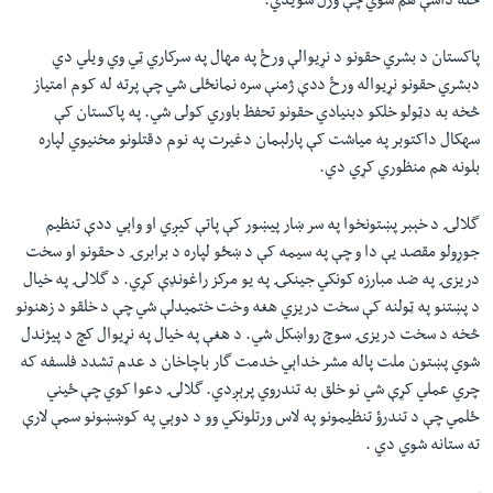
ځله داسې هم شوي چې وژل شويدي.
پاکستان د بشري حقونو د نړیوالې ورځ په مهال په سرکاري ټي وي ويلي دي
دبشري حقونو نړيواله ورځ ددې ژمنې سره نمانځلى شي چې پرته له کوم امتياز
څخه به دټولو خلکو دبنيادي حقونو تحفظ باوري کولى شي. په پاکستان کې
سهکال داکتوبر په مياشت کې پارلېمان دغيرت په نوم دقتلونو مخنيوي لپاره
بلونه هم منظوري کړي دي.
گلالۍ د خېبر پښتونخوا په سر ښار پیښور کې پاتې کیږي او واېي ددې تنظيم
جوړولو مقصد یې دا و چې په سيمه کې د ښځو لپاره د برابرۍ د حقونو او سخت
دريزۍ په ضد مبارزه کونکي جينکۍ په یو مرکز راغونډې کړي. د گلالۍ په خیال
د پښتنو په ټولنه کې سخت دريزي هغه وخت ختمیدلې شي چې د خلقو د زهنونو
څخه د سخت دريزۍ سوچ رواښکل شي. د هغې په خیال په نړیوال کچ د پیژندل
شوي پښتون ملت پاله مشر خداېي خدمت گار باچاخان د عدم تشدد فلسفه که
چري عملي کړې شي نو خلق به تندروي پرېږدي. گلالۍ دعوا کوي چې ځيني
ځلمي چې د تندرؤ تنظيمونو په لاس ورتلونکي وو د دوېي په کوښښونو سمې لارې
ته ستانه شوي دي .