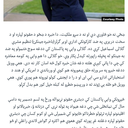
لته
اداریه
ه
خکې
Learning English
رکزي
ټون
ښځې نه خو څاوري دي او نه د سړو ملکيت، دا خبره د ښځو د حقونو لپاره او د
FOLLOW US
ه
سخت دريزۍ په ضد کارکونکې ادارې اویر گرلز(باخبره جينکئ) تنظيم مشرې
اوړئ
گلالۍ اسماعيل کړې ده. گلالۍ واېي په پاکستان کې ددغه سوچ ختمولو په ضد
به جينکو له پخپله راپورته کیدل پکار وي. خو گلالۍ دا هم واېي په کومه معاشره
ژبې
کې چې دا پاتې کیږي هلته دغه شان خبره کول څه اسان کار نه دی. هغې وویل
ددغه خبرو په سر ورته خلق پېغورونه هم کوي او ورباندې د امریکې او هند د
استخباراتي ادارو سي اېي ای او د را د ایجنټۍ کولو تورونه هم پورې کوي. هغې
وویل څو ځله یې ژوند ته د ورپېښو خطرو له کبله خپل کور هم بدل کړلو.
څيړونکي وايي پاکستان کې دبشري حقونو نړيواله ورځ په لسم دسمبر په داسې
حال کې نمانځلى شي چې دغه هيواد په ټوله نړۍ کې دزنانه ؤ، خبريالانو او
اقليتونو لپاره ترټولو خطرناکو ځايونو کې شميرلى شي او کوم کسان چې دبشري
حقونو لپاره دغلته غږ پورته کوي هغوي هم اکثره تر ګواښ لاندې راغلي او څو