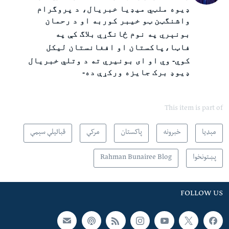
ډیوه ملټي میډیا خبریال
،
د پروگرام
واشنگټن ټو خیبر کوربه او د رحمان
بونېري په نوم ځانگړ
ي
بلاگ
کې په
فاټا،پاکستان
او
افغانستان لیکل
کوي- وي او ای
بونيري ته
د وتلي خبریال
ډیوډ برک جایزه ورکړې ده-
This item is part of
مېډیا
خبرونه
پاکستان
مرکې
قبائیلې سېمې
پښتونخوا
Rahman Bunairee Blog
FOLLOW US