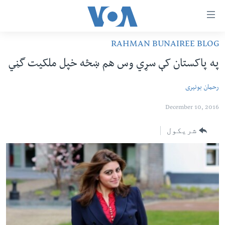
اس
سیدونکی
ینک
RAHMAN BUNAIREE BLOG
کور پاڼه
لته
په پاکستان کې سړي وس هم ښځه خپل ملکيت گڼي
ه
د سېمې خبرونه
ړاندې
رحمان بونیری
پاکستان
پښتونخوا
رکزي
ُزیاتو
ټاکنې
بلوچستان
December 10, 2016
ه
امریکا
شریکول
اوړئ
نړۍ
لته
ه
افغانستان
خکې
داعش او تندروي
رکزي
ټون
ټې وي
ه
دروغ ریښتیا
اوړئ