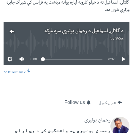
گلالۍ اسماعيل ته د خپلو کارونه لپاره روانه میاشت په فرانس کې شيراک جایزه
ورکړې شوی ده.
د گلالۍ اسماعيل د رحمان بونیري سره مرکه
by
VOA
No media source currently available
0:00
8:37
Direct link
شریکول
Follow us
رحمان بونیری
رحمان بونېری په واشنگټن کې د وي او ای